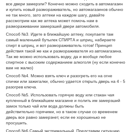
все двери замерзли? Конечно можно сходить в автомагазин
и купить новый размораживатель, но автомагазинов обычно
не так много, зато аптеки на каждом шагу, давайте
рассмотрим как же аптека может помочь нам в
размораживании замерзшей двери автомобиля.
Способ №3. Идете в ближайшую аптеку, покупаете там
самый маленький бутылек СПИРТА и шприц, набираете
спирт в шприц, и вот размораживатель готов! Принцип
действия такой же как и размораживателя из автомагазина.
Так же можно использовать водку, да и вообще любое
спиртное с высоким содержанием алкоголя (ну если конечно
вам не жалко)
Способ №4. Можно взять ключ и разогреть его на огне
спички или зажигалки, обычно удается открыть дверь на 4 - 5
разогрев ключа.
Способ №5. Использовать горячую воду или стакан чая
купленный в ближайшем магазине и полить им замерзший
замок только чай или вода должны быть
действительно горячими, но в таком случае со временем
дверь все равно замерзнет, если ее хорошенько не
просушить.
Способ №6.Самый экстримальный. Представим ситуацию,