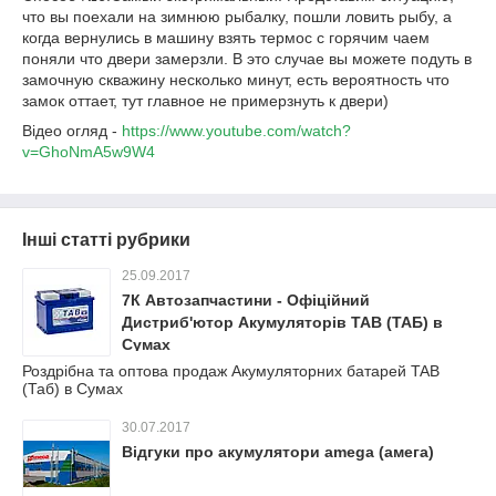
что вы поехали на зимнюю рыбалку, пошли ловить рыбу, а
когда вернулись в машину взять термос с горячим чаем
поняли что двери замерзли. В это случае вы можете подуть в
замочную скважину несколько минут, есть вероятность что
замок оттает, тут главное не примерзнуть к двери)
Відео огляд -
https://www.youtube.com/watch?
v=GhoNmA5w9W4
Інші статті рубрики
25.09.2017
7К Автозапчастини - Офіційний
Дистриб'ютор Акумуляторів TAB (ТАБ) в
Сумах
Роздрібна та оптова продаж Акумуляторних батарей TAB
(Таб) в Сумах
30.07.2017
Відгуки про акумулятори amega (амега)