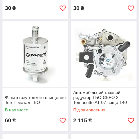
30
30
₴
₴
Автомобільний газовий
Фільтр газу тонкого очищення
редуктор ГБО ЄВРО 2
Torelli метал ГБО
Tomasetto AT-07 вище 140
л.с.
В наявності
Під замовлення
60
2 115
₴
₴