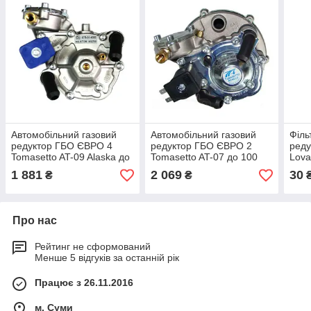
Автомобільний газовий
Автомобільний газовий
Філь
редуктор ГБО ЄВРО 4
редуктор ГБО ЄВРО 2
реду
Tomasetto AT-09 Alaska до
Tomasetto AT-07 до 100
Lova
136 л.с.
к.с.
1 881
2 069
30
₴
₴
Про нас
Рейтинг не сформований
Менше 5 відгуків за останній рік
Працює з 26.11.2016
м. Суми