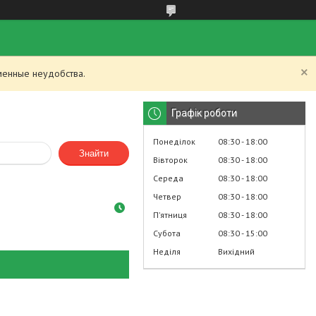
менные неудобства.
Графік роботи
Понеділок
08:30
18:00
Знайти
Вівторок
08:30
18:00
Середа
08:30
18:00
Четвер
08:30
18:00
Пʼятниця
08:30
18:00
Субота
08:30
15:00
Неділя
Вихідний