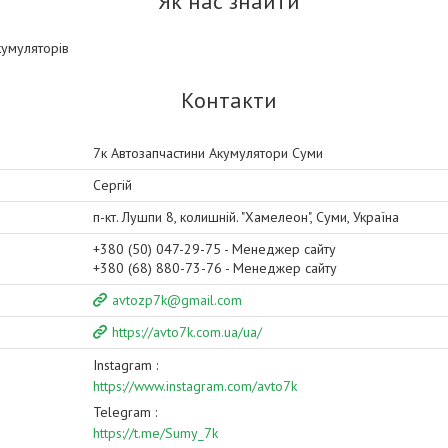
Як нас знайти
кумуляторів
Контакти
7к Автозапчастини Акумулятори Суми
Сергій
п-кт. Лушпи 8, колишній. "Хамелеон", Суми, Україна
+380 (50) 047-29-75
Менеджер сайту
+380 (68) 880-73-76
Менеджер сайту
avtozp7k@gmail.com
https://avto7k.com.ua/ua/
Instagram
https://www.instagram.com/avto7k
Telegram
https://t.me/Sumy_7k