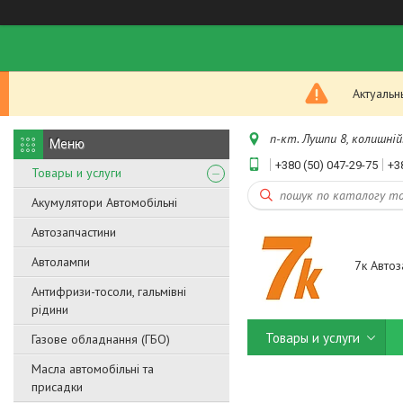
Актуальн
п-кт. Лушпи 8, колишній.
+380 (50) 047-29-75
+3
Товары и услуги
Акумулятори Автомобільні
Автозапчастини
Автолампи
7к Автоз
Антифризи-тосоли, гальмівні
рідини
Товары и услуги
Газове обладнання (ГБО)
Масла автомобільні та
присадки