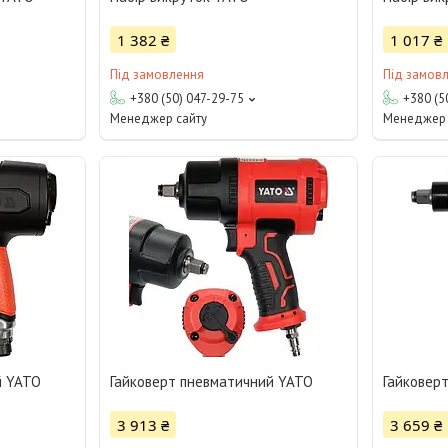
1 382 ₴
1 017 ₴
Під замовлення
Під замов
+380 (50) 047-29-75
+380 (5
Менеджер сайту
Менеджер 
й YATO
Гайковерт пневматичний YATO
Гайковер
3 913 ₴
3 659 ₴