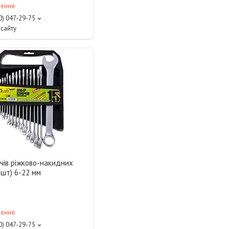
лення
0) 047-29-75
сайту
чів ріжково-накидних
5 шт) 6-22 мм
лення
0) 047-29-75