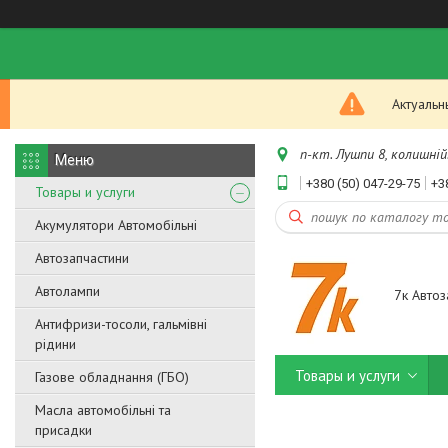
Актуальн
п-кт. Лушпи 8, колишній.
+380 (50) 047-29-75
+3
Товары и услуги
Акумулятори Автомобільні
Автозапчастини
Автолампи
7к Автоз
Антифризи-тосоли, гальмівні
рідини
Товары и услуги
Газове обладнання (ГБО)
Масла автомобільні та
присадки