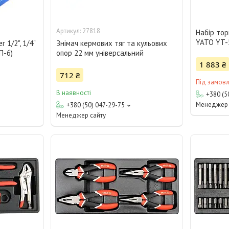
27818
Набір тор
YATO YT-
 1/2", 1/4"
Знімач кермових тяг та кульових
П-6)
опор 22 мм універсальний
1 883 ₴
712 ₴
Під замов
В наявності
+380 (5
Менеджер 
+380 (50) 047-29-75
Менеджер сайту