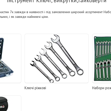
Інструмент Ключі, Викрутки,Гайковерти
частин 7к завжди в наявності і під замовлення широкий асортимент Набор
ьних, і як завжди найнижчі ціни.
Ключі ріжкові
Набори рож