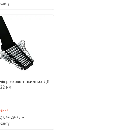
сайту
ючів ріжково-накидних ДК
-22 мм
лення
0) 047-29-75
сайту