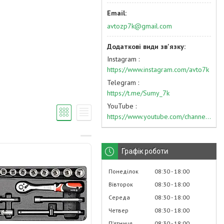
avtozp7k@gmail.com
Instagram
https://www.instagram.com/avto7k
Telegram
https://t.me/Sumy_7k
YouTube
https://www.youtube.com/channel/UC574nvqqf5H_LzT4Va_GpQg?view_as=subscriber
Графік роботи
Понеділок
08:30
18:00
Вівторок
08:30
18:00
Середа
08:30
18:00
Четвер
08:30
18:00
Пʼятниця
08:30
18:00