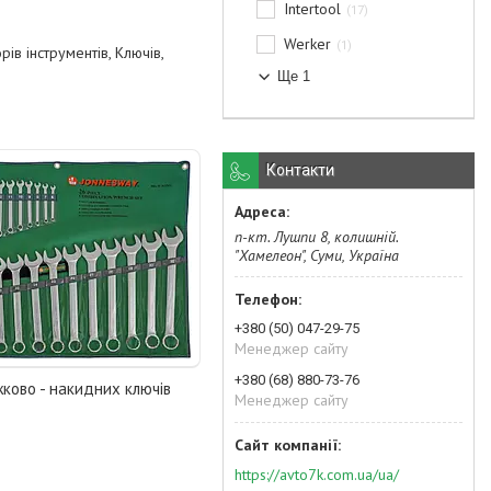
Intertool
17
Werker
1
ів інструментів, Ключів,
Ще 1
Контакти
п-кт. Лушпи 8, колишній.
"Хамелеон", Суми, Україна
+380 (50) 047-29-75
Менеджер сайту
+380 (68) 880-73-76
ково - накидних ключів
Менеджер сайту
https://avto7k.com.ua/ua/