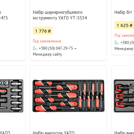
о
Набір шарнірногубцевого
Набір біт
5473
інструменту YATO YT-5534
1 625 ₴
1 776 ₴
Під замов
Під замовлення
+380 (5
+380 (50) 047-29-75
Менеджер 
Менеджер сайту
 YATO
Набір викруток YATO
Набір ви