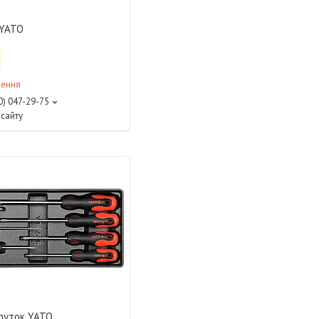
 YATO
лення
0) 047-29-75
сайту
круток YATO