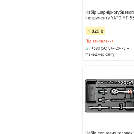
Набір шарнірногубцевог
інструменту YATO YT-5
1 829 ₴
Під замовлення
+380 (50) 047-29-75
Менеджер сайту
Набір торцевих головок