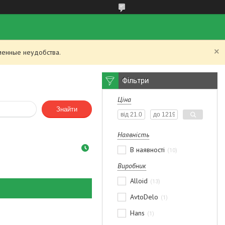
менные неудобства.
Фільтри
Ціна
Знайти
Наявність
В наявності
10
Виробник
Alloid
13
AvtoDelo
1
Hans
1