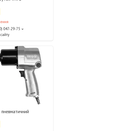
лення
0) 047-29-75
сайту
т пневматичний