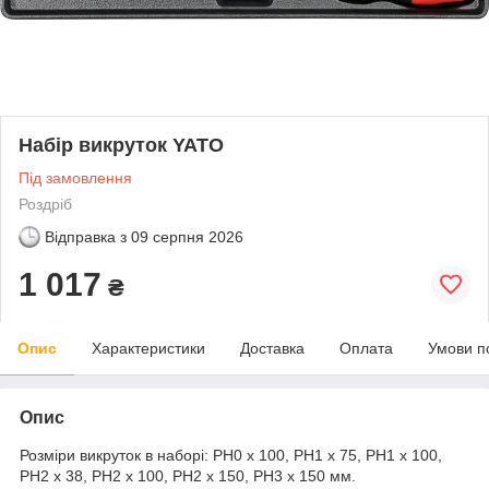
Набір викруток YATO
Під замовлення
Роздріб
Відправка з
09 серпня 2026
1 017
₴
Опис
Характеристики
Доставка
Оплата
Умови п
Опис
Розміри викруток в наборі: PH0 х 100, PH1 х 75, РH1 х 100,
РH2 х 38, РH2 х 100, РH2 х 150, РH3 х 150 мм.