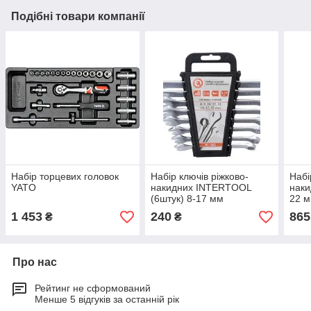
Подібні товари компанії
Набір торцевих головок
Набір ключів ріжково-
Набі
YATO
накидних INTERTOOL
наки
(6штук) 8-17 мм
22 
1 453
240
865
₴
₴
Про нас
Рейтинг не сформований
Менше 5 відгуків за останній рік