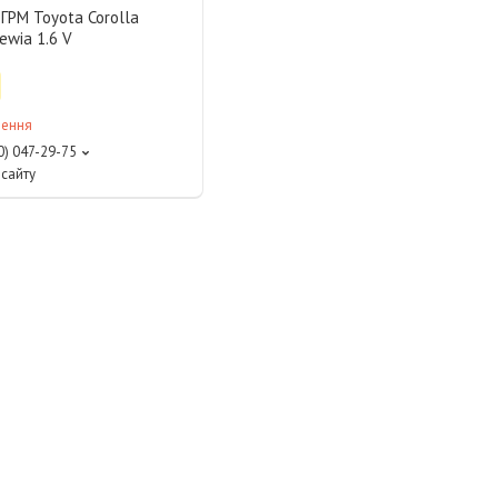
ГРМ Toyota Corolla
ewia 1.6 V
лення
0) 047-29-75
сайту