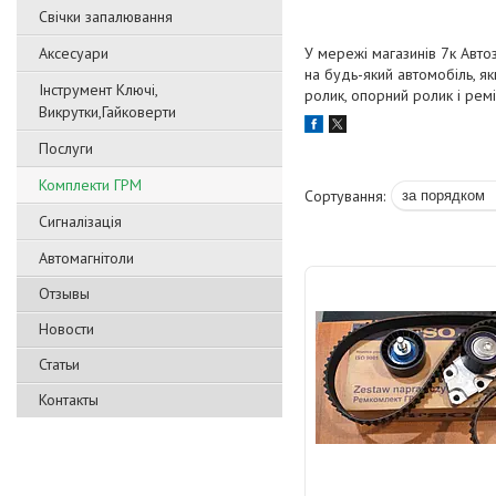
Свічки запалювання
Аксесуари
У мережі магазинів 7к Авт
на будь-який автомобіль, я
Інструмент Ключі,
ролик, опорний ролик і ремі
Викрутки,Гайковерти
Послуги
Комплекти ГРМ
Сигналізація
Автомагнітоли
Отзывы
Новости
Статьи
Контакты