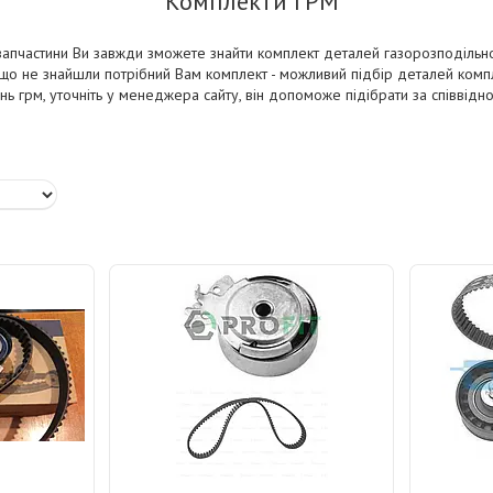
Комплекти ГРМ
озапчастини Ви завжди зможете знайти комплект деталей газорозподільн
кщо не знайшли потрібний Вам комплект - можливий підбір деталей комп
нь грм, уточніть у менеджера сайту, він допоможе підібрати за співвідн