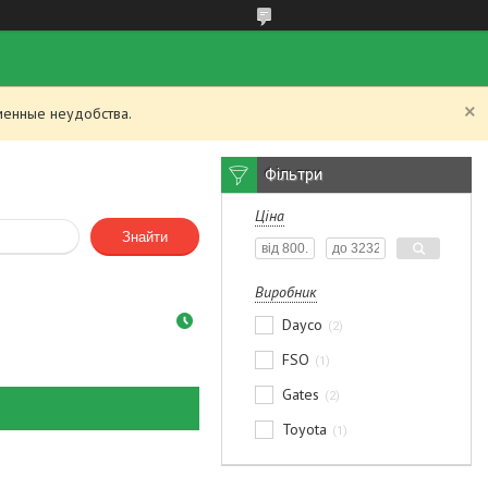
менные неудобства.
Фільтри
Ціна
Знайти
Виробник
Dayco
2
FSO
1
Gates
2
Toyota
1