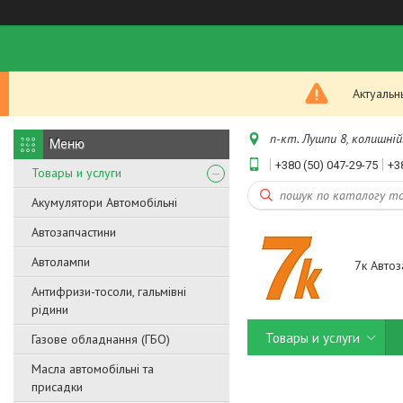
Актуальн
п-кт. Лушпи 8, колишній.
+380 (50) 047-29-75
+3
Товары и услуги
Акумулятори Автомобільні
Автозапчастини
Автолампи
7к Автоз
Антифризи-тосоли, гальмівні
рідини
Товары и услуги
Газове обладнання (ГБО)
Масла автомобільні та
присадки