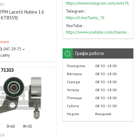
https://www.instagram.com/avto7k
85
Telegram
ГРМ Lacetti Nubira 1.6
https://t.me/Sumy_7k
 KTB559)
YouTube
https://www.youtube.com/channel/UC574nvqqf5H_LzT4Va_GpQg?view_as=subscriber
лення
0) 047-29-75
Графік роботи
сайту
Понеділок
08:30
18:00
Вівторок
08:30
18:00
Середа
08:30
18:00
Четвер
08:30
18:00
Пʼятниця
08:30
18:00
Субота
08:30
15:00
Неділя
Вихідний
04