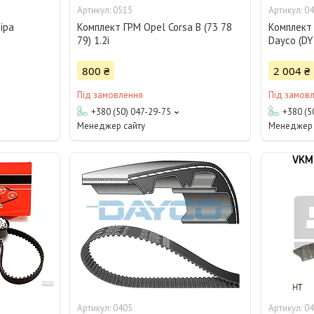
0515
04
іра
Комплект ГРМ Opel Corsa B (73 78
Комплект 
79) 1.2i
Dayco (DY
800 ₴
2 004 ₴
Під замовлення
Під замов
+380 (50) 047-29-75
+380 (5
Менеджер сайту
Менеджер 
0405
04