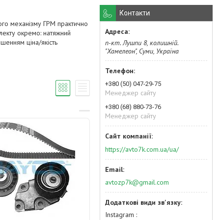
Контакти
ого механізму ГРМ практично
лекту окремо: натяжний
ошенням ціна/якість
п-кт. Лушпи 8, колишній.
"Хамелеон", Суми, Україна
+380 (50) 047-29-75
Менеджер сайту
+380 (68) 880-73-76
Менеджер сайту
https://avto7k.com.ua/ua/
avtozp7k@gmail.com
Instagram