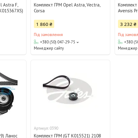
 Astra F,
Комплект ГРМ Opel Astra, Vectra,
Комплект 
 K015367XS)
Corsa
Avensis Pr
1 860 ₴
3 232 ₴
Під замовлення
Під замов
+380 (50) 047-29-75
+380 (5
Менеджер сайту
Менеджер 
0390
9) Ланос
Комплект ГРМ (GT K015521) 2108