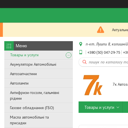
Актуальн
п-кт. Лушпи 8, колишній.
+380 (50) 047-29-75
+3
Товары и услуги
Акумулятори Автомобільні
Автозапчастини
Автолампи
7к Автоз
Антифризи-тосоли, гальмівні
рідини
Товары и услуги
Газове обладнання (ГБО)
Масла автомобільні та
присадки