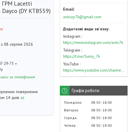
 ГРМ Lacetti
6 Dayco (DY KTB559)
avtozp7k@gmail.com
ня
Instagram
https://www.instagram.com/avto7k
 з 08 серпня 2026
Telegram
https://t.me/Sumy_7k
47-29-75
YouTube
ту
https://www.youtube.com/channel/UC574nvqqf5H_LzT4Va_GpQg?view_as=subscriber
ільки за телефоном
Графік роботи
повернення
гом 14 днів
за
Понеділок
08:30
18:00
Вівторок
08:30
18:00
Середа
08:30
18:00
Четвер
08:30
18:00