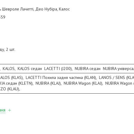
 Шевроле Лачетті, Део Нубіра, Калос
559
у, 2 шт.
, KALOS, KALOS седан LACETTI (J200), NUBIRA седан NUBIRA універ
ALOS (KLAS), LACETTI Похила задня частина (KLAN), LANOS / SENS (KL
XIA седан (KLETN), NUBIRA (KLAJ), NUBIRA Wagon (KLAJ), NUBIRA Wagon (
ZZO (KLAU),
ння