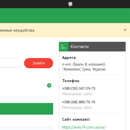
менные неудобства.
Контакти
Знайти
п-кт. Лушпи 8, колишній.
"Хамелеон", Суми, Україна
+380 (50) 047-29-75
Менеджер сайту
+380 (68) 880-73-76
Менеджер сайту
https://avto7k.com.ua/ua/