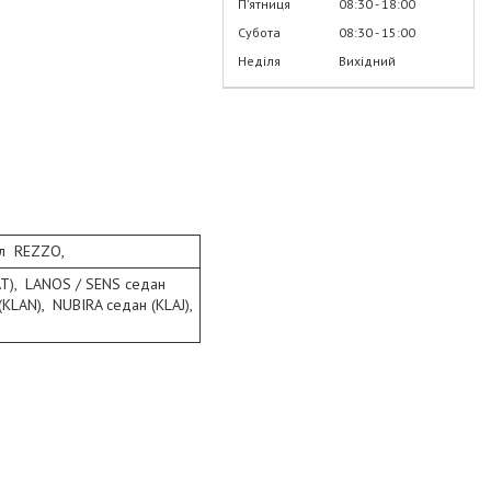
Пʼятниця
08:30
18:00
Субота
08:30
15:00
Неділя
Вихідний
сал REZZO,
AT), LANOS / SENS седан
KLAN), NUBIRA седан (KLAJ),