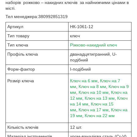
наборів рожково – накидних ключів за найнижчими цінами в
місті.
Тел менеджера:380992851319
Артикул
НК-1061-12
Тип товару
ключ
Тип ключа
Ріжково-накидний ключ
Профіль ключа
дванадцятигранний, U-
подібний
Форм-фактор
I-подібний
Розмір ключа
Ключ на 6 мм
,
Ключ на 7
мм
,
Ключ на 8 мм
,
Ключ на 9
мм
,
Ключ на 10 мм
,
Ключ на
12 мм
,
Ключ на 13 мм
,
Ключ
на 14 мм
,
Ключ на 15
мм
,
Ключ на 17 мм
,
Ключ на
19 мм
,
Ключ на 22 мм
Кількість ключів
12 шт.
Матеріал інструментів
хром-ванадієва сталь (Cr-V)