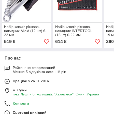
Набір ключів ріжково-
Набір ключів ріжково-
Набі
накидних Alloid (12 шт) 6-
накидних INTERTOOL
наки
22 мм
(15шт) 6-22 мм
19 
519
614
290
₴
₴
Про нас
Рейтинг не сформований
Менше 5 відгуків за останній рік
Працює з 26.11.2016
м. Суми
п-кт. Лушпи 8, колишній. "Хамелеон", Суми, Україна
Контакти
Сьогодні вихідний