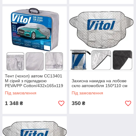
Тент (чохол) автом CC13401
M сірий з підкладкою
Захисна накидка на лобове
PEVA/PP Cotton/432х165х119
скло автомобіля 150*110 см
к.з.
Під замовлення
Під замовлення
1 348
350
₴
₴