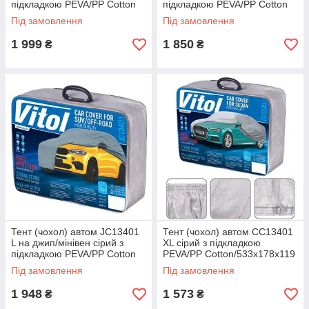
підкладкою PEVA/PP Cotton
підкладкою PEVA/PP Cotton
482х196х145 к.з.
457х185х145 к.з.
Під замовлення
Під замовлення
1 999
1 850
₴
₴
Тент (чохол) автом JC13401
Тент (чохол) автом CC13401
L на джип/мінівен сірий з
XL сірий з підкладкою
підкладкою PEVA/PP Cotton
PEVA/PP Cotton/533х178х119
457х185х145 к.з.
к.з
Під замовлення
Під замовлення
1 948
1 573
₴
₴