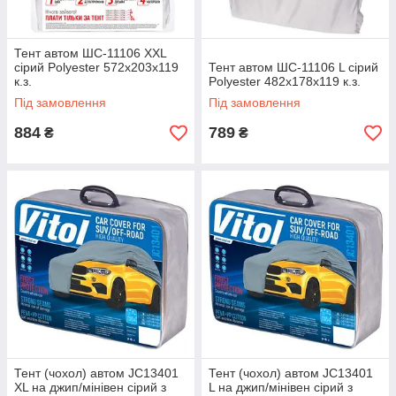
Тент автом ШC-11106 XXL
сірий Polyester 572х203х119
Тент автом ШC-11106 L сірий
к.з.
Polyester 482х178х119 к.з.
Під замовлення
Під замовлення
884
789
₴
₴
Тент (чохол) автом JC13401
Тент (чохол) автом JC13401
XL на джип/мінівен сірий з
L на джип/мінівен сірий з