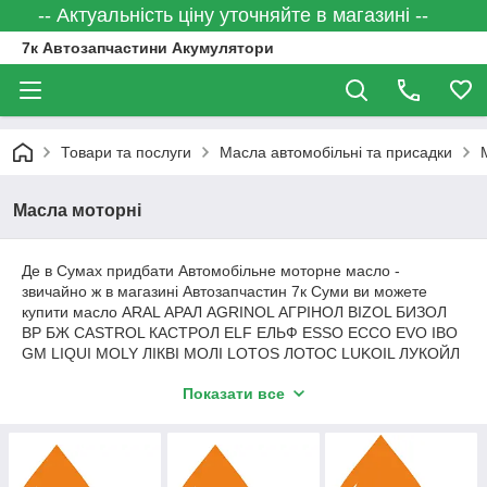
-- Актуальність ціну уточняйте в магазині --
7к Автозапчастини Акумулятори
Товари та послуги
Масла автомобільні та присадки
Масла моторні
Де в Сумах придбати Автомобільне моторне масло -
звичайно ж в магазині Автозапчастин 7к Суми ви можете
купити масло ARAL АРАЛ AGRINOL АГРІНОЛ BIZOL БИЗОЛ
BP БЖ CASTROL КАСТРОЛ ELF ЕЛЬФ ESSO ЕССО EVO ІВО
GM LIQUI MOLY ЛІКВІ МОЛІ LOTOS ЛОТОС LUKOIL ЛУКОЙЛ
LUXE ЛЮКС MANNOL МАНОЛ MOBIL МОБІЛ MOTUL
Показати все
МОТЮЛЬ nanoprotec " (нанопротек) НАНОРОТЕК NESTE OIL
НЕСТЕ ОІЛ PEMCO ПЕМКО STATOIL СТАТОИЛ TOTAL
ТОТАЛ WOLF ВОЛЬФ WOLVER ВОЛЬВЕР ZIC ЗІК
Огляд на Ютуб -
https://avto7k.com.ua/g17012797-masla-
motornye