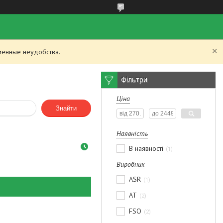
менные неудобства.
Фільтри
Ціна
Знайти
Наявність
В наявності
1
Виробник
ASR
1
AT
2
FSO
2