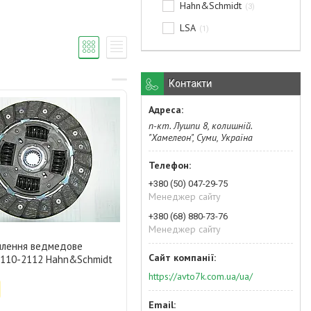
Hahn&Schmidt
3
LSA
1
Контакти
п-кт. Лушпи 8, колишній.
"Хамелеон", Суми, Україна
+380 (50) 047-29-75
Менеджер сайту
+380 (68) 880-73-76
Менеджер сайту
плення ведмедове
110-2112 Hahn&Schmidt
https://avto7k.com.ua/ua/