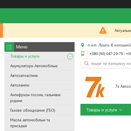
Актуальн
п-кт. Лушпи 8, колишній.
+380 (50) 047-29-75
+3
Товары и услуги
Акумулятори Автомобільні
Автозапчастини
Автолампи
7к Автоз
Антифризи-тосоли, гальмівні
рідини
Товары и услуги
Газове обладнання (ГБО)
Масла автомобільні та
присадки