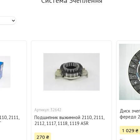
Система Зчеплення
32642
Диск зче
фередо 2
10, 2111,
Подшипник выжимной 2110, 2111,
Т
2112, 1117, 1118, 1119 ASR
1 029 ₴
270 ₴