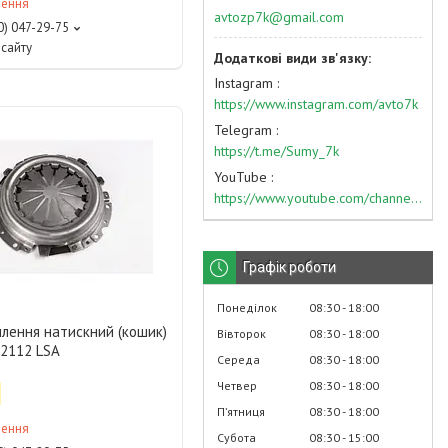
лення
avtozp7k@gmail.com
0) 047-29-75
сайту
Instagram
https://www.instagram.com/avto7k
Telegram
https://t.me/Sumy_7k
YouTube
https://www.youtube.com/channel/UC574nvqqf5H_LzT4Va_GpQg?view_as=subscriber
Графік роботи
Понеділок
08:30
18:00
плення натискний (кошик)
Вівторок
08:30
18:00
-2112 LSA
Середа
08:30
18:00
Четвер
08:30
18:00
Пʼятниця
08:30
18:00
лення
Субота
08:30
15:00