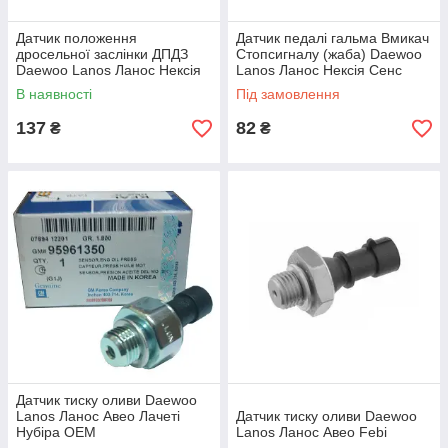
Датчик положення
Датчик педалі гальма Вмикач
дросельної заслінки ДПДЗ
Cтопсигналу (жаба) Daewoo
Daewoo Lanos Ланос Нексія
Lanos Ланос Нексія Сенс
Авео Лачеті AURORA
FSO
В наявності
Під замовлення
137
82
₴
₴
Датчик тиску оливи Daewoo
Lanos Ланос Авео Лачеті
Датчик тиску оливи Daewoo
Нубіра OEM
Lanos Ланос Авео Febi