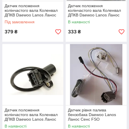
Датчик положення
Датчик положення
колінчастого вала Коленвал
колінчастого вала Коленвал
ДПКВ Daewoo Lanos Ланос
ДПКВ Daewoo Lanos Ланос
Нексія Нубіра CRB
Нексія Нубіра FSO
Під замовлення
В наявності
379
333
₴
₴
Датчик положення
Датчик рівня палива
колінчастого вала Коленвал
бензобака Daewoo Lanos
ДПКВ Daewoo Lanos Ланос
Ланос Сенс FSO
Нексія Нубіра AURORA
В наявності
В наявності