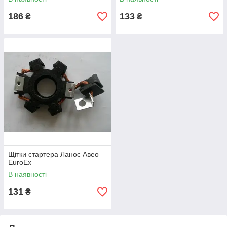
186
133
₴
₴
Щітки стартера Ланос Авео
EuroEx
В наявності
131
₴