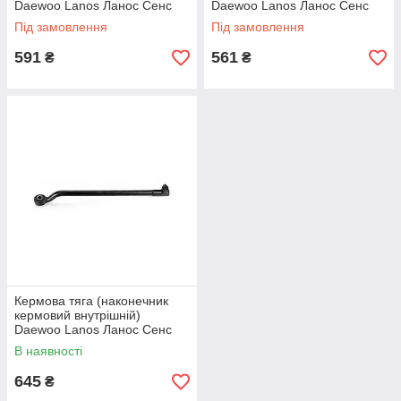
Daewoo Lanos Ланос Сенс
Daewoo Lanos Ланос Сенс
Нексія (права) FSO
Нексія (ліва) FSO
Під замовлення
Під замовлення
591
561
₴
₴
Кермова тяга (наконечник
кермовий внутрішній)
Daewoo Lanos Ланос Сенс
Нексія (права) AURORA
В наявності
645
₴