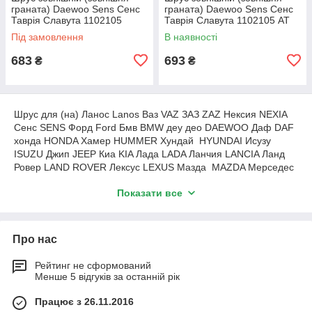
граната) Daewoo Sens Сенс
граната) Daewoo Sens Сенс
Таврія Славута 1102105
Таврія Славута 1102105 AT
AURORA
(АТ)
Під замовлення
В наявності
683
693
₴
₴
Шрус для (на) Ланос Lanos Ваз VAZ ЗАЗ ZAZ Нексия NEXIA
Сенс SENS Форд Ford Бмв BMW деу део DAEWOO Даф DAF
хонда HONDA Хамер HUMMER Хундай HYUNDAI Исузу
ISUZU Джип JEEP Киа KIA Лада LADA Ланчия LANCIA Ланд
Ровер LAND ROVER Лексус LEXUS Мазда MAZDA Мерседес
MERCEDES Мини MINI Митсубиши MITSUBISHI Нисан
Показати все
NISSAN Пежо PEUGEOT Рено RENAULT Ровер ROVER Сааб
SAAB Смарт SMART Субару SUBARU Сузуки SUZUKI Тойота
TOYOTA Вольво VOLVO Фольцваген VW Фиат FIAT Опель
Opel Нисан Nissan Дачия Дача DACIA Ситроен CITROEN
Про нас
Крайслер Чери CHERY Шевроле CHEVROLET Ауди AUDI
Джили GELLY Митсцбиси Мазда Форд Фокус Шкода Skoda
Рейтинг не сформований
Toyota Тойота Лада Lada Суми
Менше 5 відгуків за останній рік
Працює з 26.11.2016