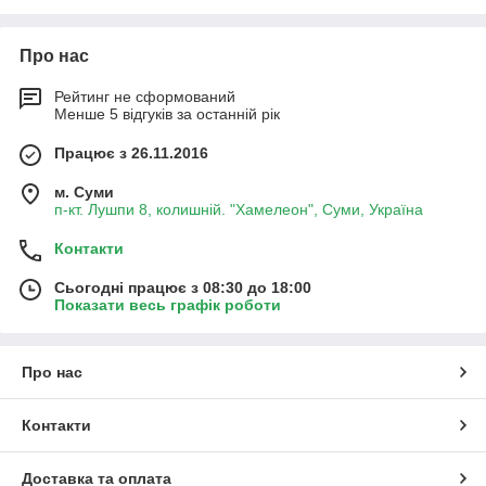
Ровер ROVER Сааб SAAB Смарт SMART Субару SUBARU
Сузуки SUZUKI Тойота TOYOTA Вольво VOLVO Фольцваген
VW Фиат FIAT Опель Opel Нисан Nissan Дачия Дача DACIA
Про нас
Ситроен CITROEN Крайслер Чери CHERY Шевроле
CHEVROLET Ауди AUDI Джили GELLY Митсцбиси Мазда
Рейтинг не сформований
Форд Фокус Шкода Skoda Toyota Тойота Лада Lada Суми
Менше 5 відгуків за останній рік
Працює з 26.11.2016
м. Суми
п-кт. Лушпи 8, колишній. "Хамелеон", Суми, Україна
Контакти
Сьогодні працює з 08:30 до 18:00
Показати весь графік роботи
Про нас
Контакти
Доставка та оплата