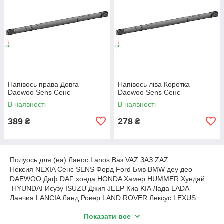
Напівось права Довга
Напівось ліва Коротка
Daewoo Sens Сенс
Daewoo Sens Сенс
В наявності
В наявності
389
278
₴
₴
Полуось для (на) Ланос Lanos Ваз VAZ ЗАЗ ZAZ
Нексия NEXIA Сенс SENS Форд Ford Бмв BMW деу део
DAEWOO Даф DAF хонда HONDA Хамер HUMMER Хундай
HYUNDAI Исузу ISUZU Джип JEEP Киа KIA Лада LADA
Ланчия LANCIA Ланд Ровер LAND ROVER Лексус LEXUS
Мазда MAZDA Мерседес MERCEDES Мини MINI Митсубиши
Показати все
MITSUBISHI Нисан NISSAN Пежо PEUGEOT Рено RENAULT