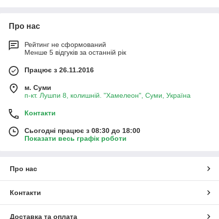
Ровер ROVER Сааб SAAB Смарт SMART SUBARU Субару
Сузуки SUZUKI Тойота TOYOTA Вольво VOLVO Фольксваген
VW Фіат FIAT Опель Opel Нісан Nissan Дачія Дача DACIA
Про нас
Сітроен CITROEN Крайслер Чері CHERY Шевроле
CHEVROLET Ауді AUDI Джилі GELLY Митсцбиси Мазда Форд
Рейтинг не сформований
Фокус Шкода Skoda Toyota Тойота Лада Lada купити Суми
Менше 5 відгуків за останній рік
Працює з 26.11.2016
м. Суми
п-кт. Лушпи 8, колишній. "Хамелеон", Суми, Україна
Контакти
Сьогодні працює з 08:30 до 18:00
Показати весь графік роботи
Про нас
Контакти
Доставка та оплата