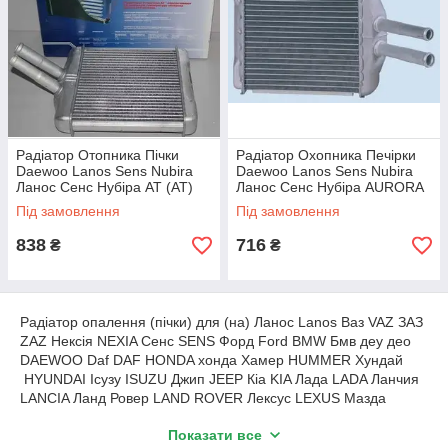
Радіатор Отопника Пічки
Радіатор Охопника Печірки
Daewoo Lanos Sens Nubira
Daewoo Lanos Sens Nubira
Ланос Сенс Нубіра AT (АТ)
Ланос Сенс Нубіра AURORA
Під замовлення
Під замовлення
838
716
₴
₴
Радіатор опалення (пічки) для (на) Ланос Lanos Ваз VAZ ЗАЗ
ZAZ Нексія NEXIA Сенс SENS Форд Ford BMW Бмв деу део
DAEWOO Daf DAF HONDA хонда Хамер HUMMER Хундай
HYUNDAI Ісузу ISUZU Джип JEEP Кіа KIA Лада LADA Ланчия
LANCIA Ланд Ровер LAND ROVER Лексус LEXUS Мазда
MAZDA Мерседес MERCEDES Міні MINI Мітсубіші
Показати все
MITSUBISHI Нісан NISSAN Пежо PEUGEOT Рено RENAULT