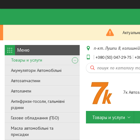
Актуальн
п-кт. Лушпи 8, колишній.
+380 (50) 047-29-75
+3
Товары и услуги
Акумулятори Автомобільні
Автозапчастини
Автолампи
7к Автоз
Антифризи-тосоли, гальмівні
рідини
Товары и услуги
Газове обладнання (ГБО)
Масла автомобільні та
присадки