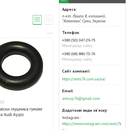
п-кт. Лушпи 8, колишній.
"Хамелеон", Суми, Україна
+380 (50) 047-29-75
Менеджер сайту
+380 (68) 880-73-76
Менеджер сайту
https://avto7k.com.ua/ua/
avtozp7k@gmail.com
10
двіски глушника гумове
а Audi Аудіо
Instagram
https://www.instagram.com/avto7k