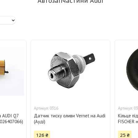
Автозапчастини Audi
0316
03
а AUDI Q7
Датчик тиску оливи Vernet на Audi
Кільце пі
 F026407066)
(Ауді)
FISCHER н
126 ₴
25 ₴