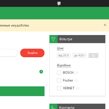
менные неудобства.
Фільтри
Ціна
Знайти
Виробник
BOSCH
1
Fischer
1
VERNET
1
Контакти