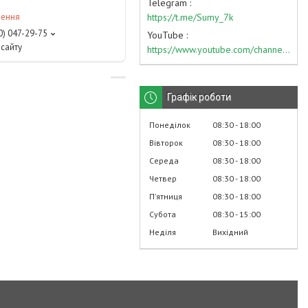
Telegram
https://t.me/Sumy_7k
лення
0) 047-29-75
YouTube
сайту
https://www.youtube.com/channel/UC574nvqqf5H_LzT4Va_GpQg?view_as=subscriber
Графік роботи
Понеділок
08:30
18:00
Вівторок
08:30
18:00
Середа
08:30
18:00
Четвер
08:30
18:00
Пʼятниця
08:30
18:00
Субота
08:30
15:00
Неділя
Вихідний