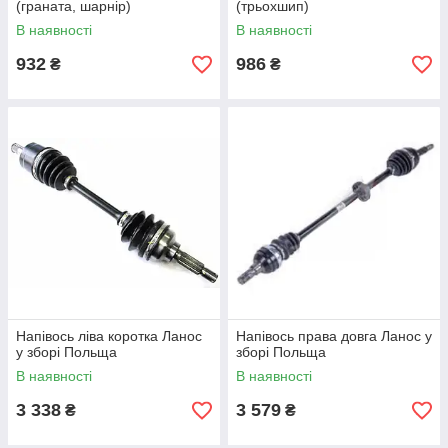
(граната, шарнір)
(трьохшип)
В наявності
В наявності
932
986
₴
₴
Напівось ліва коротка Ланос
Напівось права довга Ланос у
у зборі Польща
зборі Польща
В наявності
В наявності
3 338
3 579
₴
₴