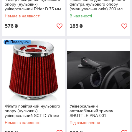
опору (нульовик)
фільтра нульового опору
універсальний Rider D 75 мм
(змащувальна олія) 200 мл
MANNOL 9964
Немає в наявності
В наявності
576
185
₴
₴
Подарунок
Фільтр повітряний нульового
Універсальний
опору (нульовик)
автомобільний тримач
універсальний SCT D 75 мм
SHUTTLE PNA-001
Немає в наявності
Під замовлення