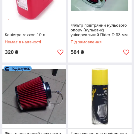
Фільтр повітряний нульового
опору (нульовик)
Каністра rexxon 10 л
універсальний Rider D 63 мм
Немає в наявності
Під замовлення
320
584
₴
₴
Подарунок
Фільтр повітряний нульового
Просочення для повітряного