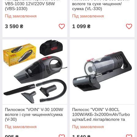
VBS-1030 12V/220V 58W
вологе та сухе чищення/
(VBS-1030)
сумка (VL-330)
Під замовлення
Під замовлення
3 590
1 099
₴
₴
Пилосмок "VOIN" V-30 100W/
Пилосос "VOIN" V-80CL
вологе і сухе чищення/сумка
100W/АКБ-3х2000mAh/Turbo
(V-30)
щітка/Led ліхтар/вологе та
сухе чищення/сумка (V-80CL)
Під замовлення
Під замовлення