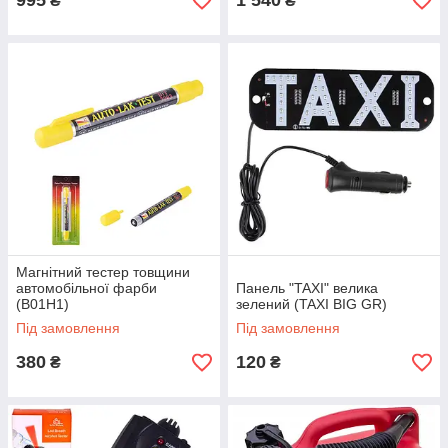
995
1 540
₴
₴
Магнітний тестер товщини
автомобільної фарби
Панель "TAXI" велика
(B01H1)
зелений (TAXI BIG GR)
Під замовлення
Під замовлення
380
120
₴
₴