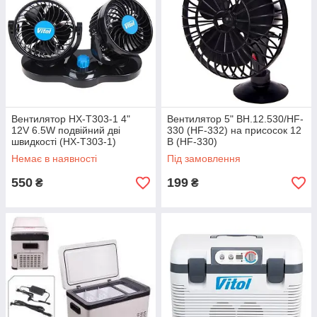
Вентилятор HX-T303-1 4"
Вентилятор 5" ВН.12.530/HF-
12V 6.5W подвійний дві
330 (HF-332) на присосок 12
швидкості (HX-T303-1)
В (HF-330)
Немає в наявності
Під замовлення
550
199
₴
₴