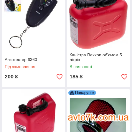
Каністра Rexxon об'ємом 5
Алкотестер 6360
літрів
Під замовлення
В наявності
200
185
₴
₴
Подарунок