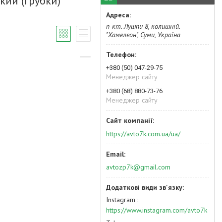
кий (грубки)
п-кт. Лушпи 8, колишній.
"Хамелеон", Суми, Україна
+380 (50) 047-29-75
Менеджер сайту
+380 (68) 880-73-76
Менеджер сайту
https://avto7k.com.ua/ua/
avtozp7k@gmail.com
Instagram
https://www.instagram.com/avto7k