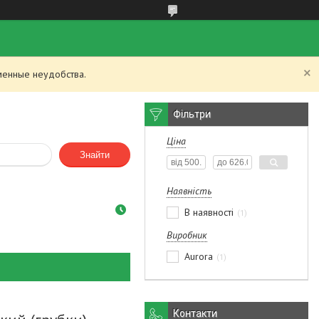
менные неудобства.
Фільтри
Ціна
Знайти
Наявність
В наявності
1
Виробник
Aurora
1
Контакти