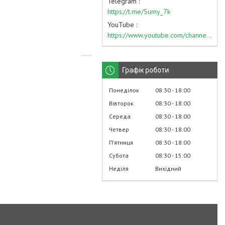
Telegram
https://t.me/Sumy_7k
YouTube
https://www.youtube.com/channel/UC574nvqqf5H_LzT4Va_GpQg?view_as=subscriber
Графік роботи
Понеділок
08:30
18:00
Вівторок
08:30
18:00
Середа
08:30
18:00
Четвер
08:30
18:00
Пʼятниця
08:30
18:00
Субота
08:30
15:00
Неділя
Вихідний