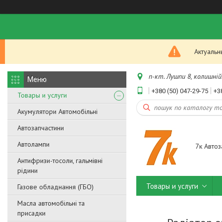
Актуальн
п-кт. Лушпи 8, колишній.
+380 (50) 047-29-75
+3
Товары и услуги
Акумулятори Автомобільні
Автозапчастини
Автолампи
7к Автоз
Антифризи-тосоли, гальмівні
рідини
Товары и услуги
Газове обладнання (ГБО)
Масла автомобільні та
присадки