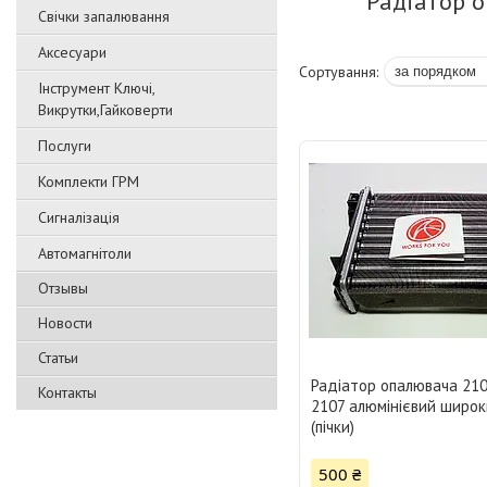
Радіатор о
Свічки запалювання
Аксесуари
Інструмент Ключі,
Викрутки,Гайковерти
Послуги
Комплекти ГРМ
Сигналізація
Автомагнітоли
Отзывы
Новости
Статьи
Радіатор опалювача 2104
Контакты
2107 алюмінієвий широ
(пічки)
500 ₴