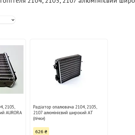
топітеля 2104, 2105, 2107 алюмінієвий широ
, 2105,
Радіатор опалювача 2104, 2105,
кий AURORA
2107 алюмінієвий широкий АТ
(пічки)
626 ₴