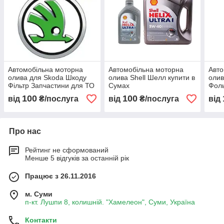
Автомобільна моторна
Автомобільна моторна
Авто
олива для Skoda Шкоду
олива Shell Шелл купити в
олив
Фільтр Запчастини для ТО
Сумах
Фоль
купити Суми
Запч
100
100
від
₴/послуга
від
₴/послуга
від
Сум
Про нас
Рейтинг не сформований
Менше 5 відгуків за останній рік
Працює з 26.11.2016
м. Суми
п-кт. Лушпи 8, колишній. "Хамелеон", Суми, Україна
Контакти