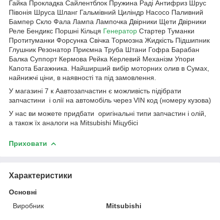
Гайка Прокладка Сайлентблок Пружина Раді Антифриз Шрус
Півонія Шруса Шланг Гальмівний Циліндр Насосо Паливний
Бампер Скло Фала Лампа Лампочка Двірники Щети Двірники
Реле Бендикс Поршні Кільця
Генератор
Стартер Туманки
Протитуманки Форсунка Свічка Тормозна Жидкість Підшипник
Глушник Резонатор Приємна Труба Штани Гофра Барабан
Балка Суппорт Кермова Рейка Керлевий Механізм Упори
Капота Багажника. Найширший вибір моторних олив в Сумах,
найнижчі ціни, в наявності та під замовлення.
У магазині 7 к Аавтозапчастин є можливість підібрати
запчастини і олії на автомобіль через VIN код (номеру кузова)
У нас ви можете придбати оригінальні типи запчастин і олій,
а також їх аналоги на Mitsubishi Міцубісі
Приховати
Характеристики
Основні
Виробник
Mitsubishi