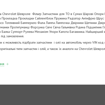
а Chevrolet Шевроле Фільтр Запчастини для ТО в Сумах Шарові Опори
йка Прокладка Прокладки Сайлентблок Пружина Радіатор Антифриз Шрус 
со Топливний Бамперкло Фала Лампа Лампочка Двірники Щетинки Двір
манки Протитуманці Форсунка Свічі Свіча Гальмівна Рідина Підшипник 
 Балка Суппорт Рулева Механізм Упори Капота Багажника. Найширший в
а під замовлення.
ин є можливість підібрати запчастини і олії на автомобіль через VIN код
игінальні типи запчастин і олій, а також їх аналоги на Chevrolet Шевро
ння