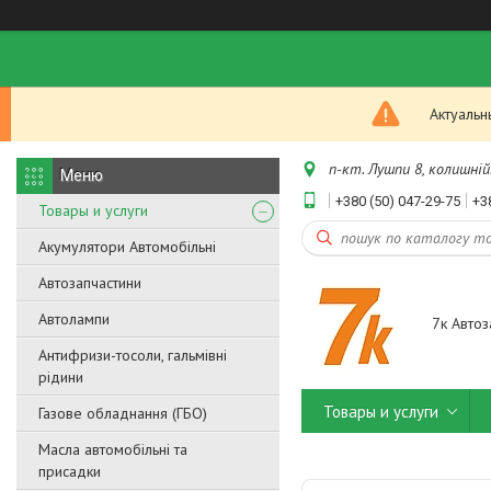
Актуальн
п-кт. Лушпи 8, колишній.
+380 (50) 047-29-75
+3
Товары и услуги
Акумулятори Автомобільні
Автозапчастини
Автолампи
7к Автоз
Антифризи-тосоли, гальмівні
рідини
Товары и услуги
Газове обладнання (ГБО)
Масла автомобільні та
присадки