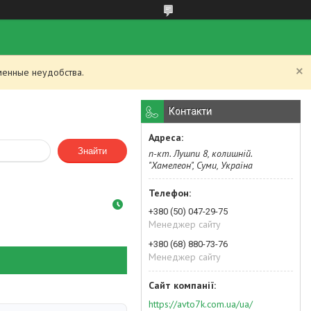
менные неудобства.
Контакти
Знайти
п-кт. Лушпи 8, колишній.
"Хамелеон", Суми, Україна
+380 (50) 047-29-75
Менеджер сайту
+380 (68) 880-73-76
Менеджер сайту
https://avto7k.com.ua/ua/