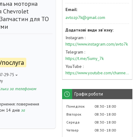
льна моторна
 Chevrolet
avtozp7k@gmail.com
Запчастин для ТО
уми
Instagram
https://www.instagram.com/avto7k
Telegram
https://t.me/Sumy_7k
₴/послуга
YouTube
https://www.youtube.com/channel/UC574nvqqf5H_LzT4Va_GpQg?view_as=subscriber
47-29-75
ту
ільки за телефоном
Графік роботи
повернення
Понеділок
08:30
18:00
гом 14 днів
за
Вівторок
08:30
18:00
Середа
08:30
18:00
Четвер
08:30
18:00