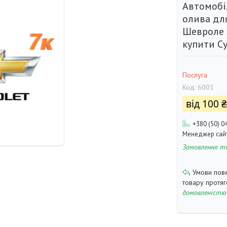
Автомобі
олива для
Шевроле 
купити С
Послуга
Код:
6001
від
100 
+380 (50) 0
Менеджер сай
Замовлення т
товару протя
домовленістю