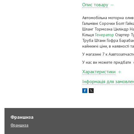
Опис товару
Автомобільна моторна олив
Гальмівні Сорочки Болт Га
Шланг Тормозна Циліндр На
Кільця
Генератор
Стартер Ту
Труба Штани Гофра Барабан
найнижчі ціни, в наявності т
У магазині 7 к Аавтозапчаст
У нас ви можете придбати ор
Характеристики
Інформація для замовле
Франшиза
Франшиза