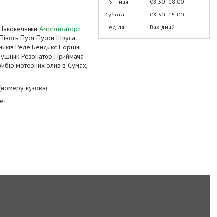
Пʼятниця
08:30
18:00
Субота
08:30
15:00
Неділя
Вихідний
 Наконечники
Амортизатори
Півось Пуся Пусон Шруса
ників Реле Бендикс Поршні
Глушник Резонатор Приймача
ибір моторних олив в Сумах,
 (номеру кузова)
лет