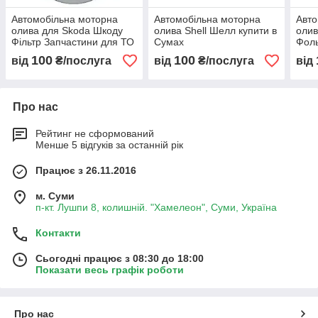
Автомобільна моторна
Автомобільна моторна
Авто
олива для Skoda Шкоду
олива Shell Шелл купити в
олив
Фільтр Запчастини для ТО
Сумах
Фоль
купити Суми
Запч
100
100
від
₴/послуга
від
₴/послуга
від
Сум
Про нас
Рейтинг не сформований
Менше 5 відгуків за останній рік
Працює з 26.11.2016
м. Суми
п-кт. Лушпи 8, колишній. "Хамелеон", Суми, Україна
Контакти
Сьогодні працює з 08:30 до 18:00
Показати весь графік роботи
Про нас