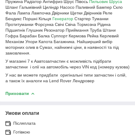
Пружина Радіатор Антифриз Шрус Півось
Пильовик Шруса
Шланг Гальмівний Циліндр Насосо Паливний Бампер Скло
Фала Лампа Лампочка Двірники Щетки Двірників Реле
Бендикс Поршні Кільця
Генератор
Стартер Туманки
Протитуманки Форсунка Свічі Свіча Тормозна Рідина
Підшипнік Глушник Резонатор Приймання Труба Штани
Гофра Барабан Балка Суппорт Кермова Рейка Керлевий
Механізм Упори Капота Багажника. Найширший вибір
моторних олив в Сумах, найнижчі ціни, в наявності та під
замовлення.
У магазині 7 к Аавтозапчастин є можливість підібрати
запчастини і олії на автомобіль через VIN код (номеру кузова)
У нас ви можете придбати оригінальні типи запчастин і олій,
а також їх аналоги на Lend Rover Лендровер
Приховати
Умови оплати
Післяплата
Готівкою