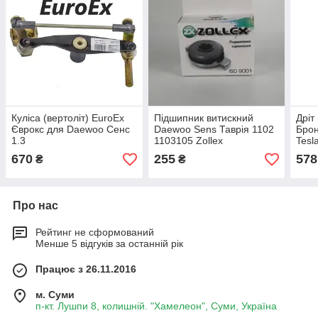
Куліса (вертоліт) EuroEx
Підшипник витискний
Дріт
Єврокс для Daewoo Сенс
Daewoo Sens Таврія 1102
Брон
1.3
1103105 Zollex
Tesl
670
255
578
₴
₴
Про нас
Рейтинг не сформований
Менше 5 відгуків за останній рік
Працює з 26.11.2016
м. Суми
п-кт. Лушпи 8, колишній. "Хамелеон", Суми, Україна