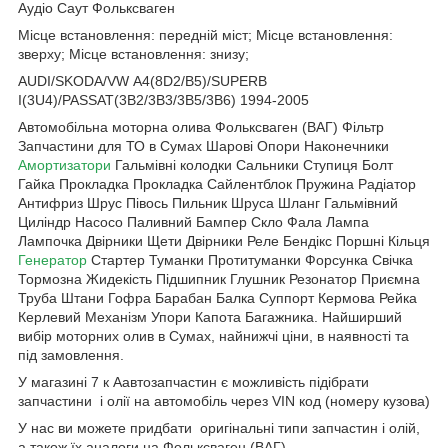
Аудіо Саут Фольксваген
Місце встановлення: передній міст; Місце встановлення:
зверху; Місце встановлення: знизу;
AUDI/SKODA/VW A4(8D2/B5)/SUPERB
I(3U4)/PASSAT(3B2/3B3/3B5/3B6) 1994-2005
Автомобільна моторна олива Фольксваген (ВАГ) Фільтр
Запчастини для ТО в Сумах Шарові Опори Наконечники
Амортизатори
Гальмівні колодки Сальники Ступиця Болт
Гайка Прокладка Прокладка Сайлентблок Пружина Радіатор
Антифриз Шрус Півось Пильник Шруса Шланг Гальмівний
Циліндр Насосо Паливний Бампер Скло Фала Лампа
Лампочка Двірники Щети Двірники Реле Бендікс Поршні Кільця
Генератор
Стартер Туманки Протитуманки Форсунка Свічка
Тормозна Жидекість Підшипник Глушник Резонатор Приємна
Труба Штани Гофра Барабан Балка Суппорт Кермова Рейка
Керлевий Механізм Упори Капота Багажника. Найширший
вибір моторних олив в Сумах, найнижчі ціни, в наявності та
під замовлення.
У магазині 7 к Аавтозапчастин є можливість підібрати
запчастини і олії на автомобіль через VIN код (номеру кузова)
У нас ви можете придбати оригінальні типи запчастин і олій,
а також їх аналоги на Фольксваген (ВАГ)