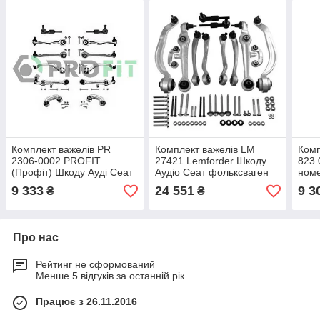
Комплект важелів PR
Комплект важелів LM
Комп
2306-0002 PROFIT
27421 Lemforder Шкоду
823 
(Профіт) Шкоду Ауді Сеат
Аудіо Сеат фольксваген
номе
Фольксваген
Шкод
9 333
24 551
9 3
₴
₴
Фоль
Про нас
Рейтинг не сформований
Менше 5 відгуків за останній рік
Працює з 26.11.2016