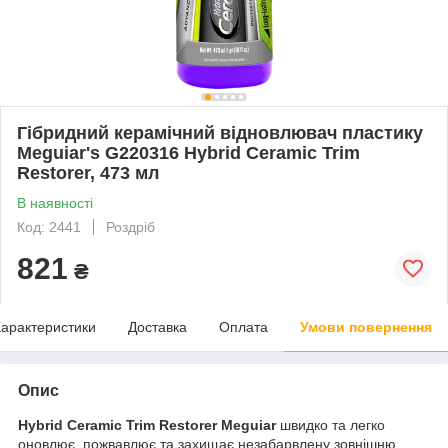
Гібридний керамічний відновлювач пластику
Meguiar's G220316 Hybrid Ceramic Trim
Restorer, 473 мл
В наявності
Код: 2441
Роздріб
821
₴
арактеристики
Доставка
Оплата
Умови повернення
Опис
Hybrid Ceramic Trim Restorer Meguiar
швидко та легко
оновлює, пожвавлює та захищає незабарвлену зовнішню