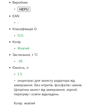
Виробник:
HEPU
EAN:
-
Класифікація G
G11
Колір
Жовтий
Застигання, t °C
-38
Ємність, л
1.5
онцентрат для захисту радіатора від
замерзання. Без нітритів, фосфатів і амінів.
Цілорічна захист від замерзання, корозії,
перегріву і освіти відкладень.
Колір: жовтий