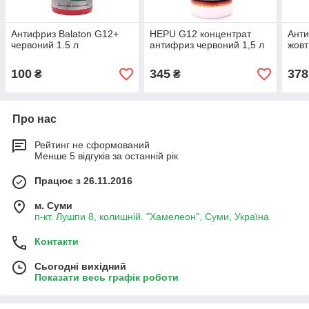
Антифриз Balaton G12+
HEPU G12 концентрат
Ант
червоний 1.5 л
антифриз червоний 1,5 л
жовт
100
345
378
₴
₴
Про нас
Рейтинг не сформований
Менше 5 відгуків за останній рік
Працює з 26.11.2016
м. Суми
п-кт. Лушпи 8, колишній. "Хамелеон", Суми, Україна
Контакти
Сьогодні вихідний
Показати весь графік роботи