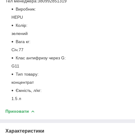
Тел менеджера:380992851319
Виробник:
HEPU
Колір:
зелений
Вага кг:
Січ.77
Клас антифризу через G:
G11
Тип товару:
концентрат
Ємність, л/кг:
1.5 л
Приховати
Характеристики