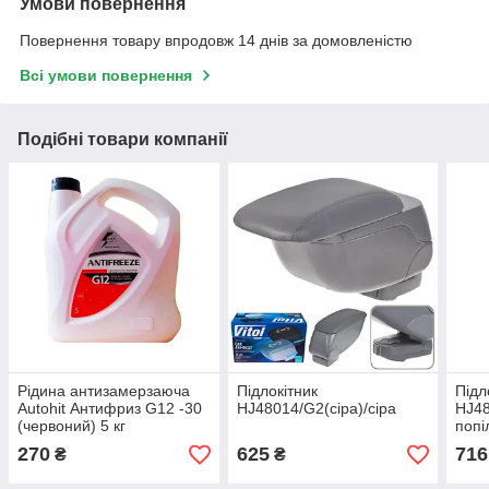
Умови повернення
Повернення товару впродовж 14 днів за домовленістю
Всі умови повернення
Подібні товари компанії
Рідина антизамерзаюча
Підлокітник
Підл
Autohit Антифриз G12 -30
HJ48014/G2(сіра)/сіра
HJ48
(червоний) 5 кг
попі
270
625
716
₴
₴