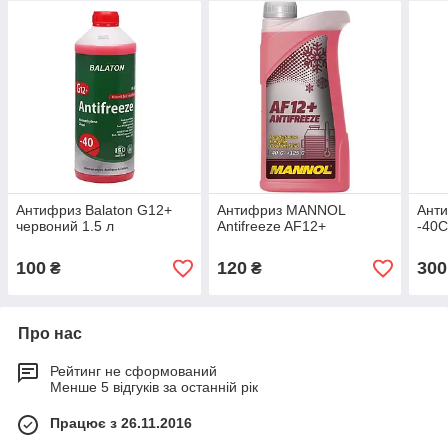
Антифриз Balaton G12+
Антифриз MANNOL
Ант
червоний 1.5 л
Antifreeze AF12+
-40С
100
120
300
₴
₴
Про нас
Рейтинг не сформований
Менше 5 відгуків за останній рік
Працює з 26.11.2016