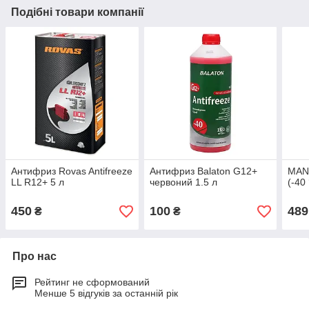
Подібні товари компанії
Антифриз Rovas Antifreeze
Антифриз Balaton G12+
MANN
LL R12+ 5 л
червоний 1.5 л
(-40
450
100
489
₴
₴
Про нас
Рейтинг не сформований
Менше 5 відгуків за останній рік