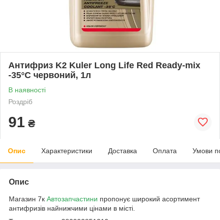
Антифриз K2 Kuler Long Life Red Ready-mix
-35°C червоний, 1л
В наявності
Роздріб
91
₴
Опис
Характеристики
Доставка
Оплата
Умови п
Опис
Магазин 7к
Автозапчастини
пропонує широкий асортимент
антифризів найнижчими цінами в місті.