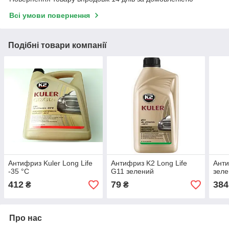
Всі умови повернення
Подібні товари компанії
Антифриз Kuler Long Life
Антифриз K2 Long Life
Анти
-35 °C
G11 зелений
зеле
412
79
384
₴
₴
Про нас