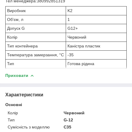
Тел менеджера:380992851319
Виробник
K2
Об'єм, л
1
Допуск G
G12+
Колір
Червоний
Тип контейнера
Каністра пластик
Температура замерзання, °C
-35
Тип
Готова рідина
Приховати
Характеристики
Основні
Колір
Червоний
Тип
G-12
Сумісність з моделлю
C35