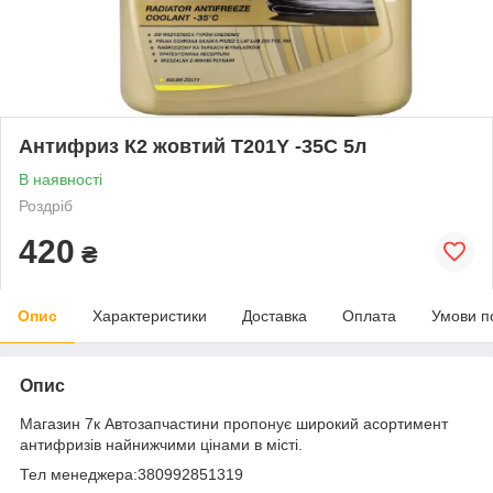
Антифриз К2 жовтий Т201Y -35С 5л
В наявності
Роздріб
420
₴
Опис
Характеристики
Доставка
Оплата
Умови п
Опис
Магазин 7к Автозапчастини пропонує широкий асортимент
антифризів найнижчими цінами в місті.
Тел менеджера:380992851319