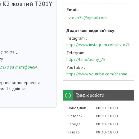
 К2 жовтий Т201Y
avtozp7k@gmail.com
Instagram
https://www.instagram.com/avto7k
Telegram
47-29-75
https://t.me/Sumy_7k
ту
ільки за телефоном
YouTube
https://www.youtube.com/channel/UC574nvqqf5H_LzT4Va_GpQg?view_as=subscriber
повернення
гом 14 днів
за
Графік роботи
Понеділок
08:30
18:00
Вівторок
08:30
18:00
Середа
08:30
18:00
Четвер
08:30
18:00