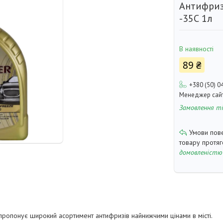
Антифриз
-35С 1л
В наявності
89 ₴
+380 (50) 0
Менеджер сай
Замовлення т
товару протя
домовленістю
ропонує широкий асортимент антифризів найнижчими цінами в місті.