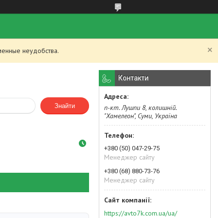
менные неудобства.
Контакти
Знайти
п-кт. Лушпи 8, колишній.
"Хамелеон", Суми, Україна
+380 (50) 047-29-75
Менеджер сайту
+380 (68) 880-73-76
Менеджер сайту
https://avto7k.com.ua/ua/