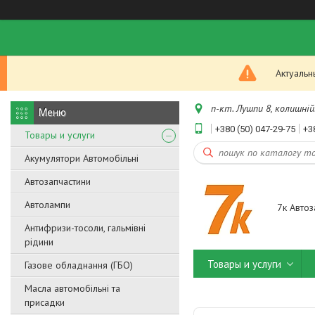
Актуальн
п-кт. Лушпи 8, колишній.
+380 (50) 047-29-75
+3
Товары и услуги
Акумулятори Автомобільні
Автозапчастини
Автолампи
7к Автоз
Антифризи-тосоли, гальмівні
рідини
Товары и услуги
Газове обладнання (ГБО)
Масла автомобільні та
присадки