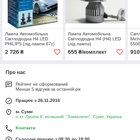
Лампа Автомобільна
Лампа Автомобільна
Світ
Світлодіодна Н4 LED
Світлодіодна Н4 (H4) LED
Mich
PHILIPS (лід лампи 67с)
(лід лампа)
5500
2ШТ.
2 726
655
910
₴
₴/комплект
Про нас
Рейтинг не сформований
Менше 5 відгуків за останній рік
Працює з 26.11.2016
м. Суми
п-кт. Лушпи 8, колишній. "Хамелеон", Суми, Україна
Контакти
Сьогодні працює з 08:30 до 18:00