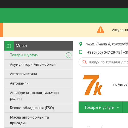
Актуальн
п-кт. Лушпи 8, колишній.
+380 (50) 047-29-75
+3
Товары и услуги
Акумулятори Автомобільні
Автозапчастини
Автолампи
7к Автоз
Антифризи-тосоли, гальмівні
рідини
Товары и услуги
Газове обладнання (ГБО)
Масла автомобільні та
присадки