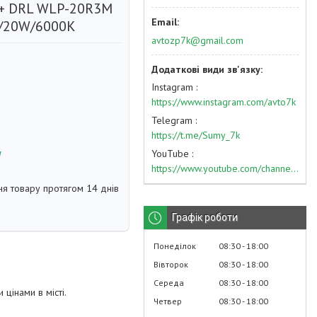
 + DRL WLP-20R3M
V/20W/6000K
avtozp7k@gmail.com
Instagram
https://www.instagram.com/avto7k
Telegram
https://t.me/Sumy_7k
м
YouTube
https://www.youtube.com/channel/UC574nvqqf5H_LzT4Va_GpQg?view_as=subscriber
я товару протягом 14 днів
Графік роботи
Понеділок
08:30
18:00
Вівторок
08:30
18:00
Середа
08:30
18:00
інами в місті.
Четвер
08:30
18:00