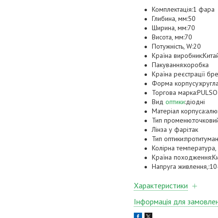
Комплектація:1 фара
Глибина, мм:50
Ширина, мм:70
Висота, мм:70
Потужність, W:20
Країна виробник:Кита
Пакування:коробка
Країна реєстрації бр
Форма корпусу:кругл
Торгова марка:PULSO
Вид
оптики
:діодні
Матеріал корпуса:алю
Тип променю:точкови
Лінза у фарі:так
Тип оптики:протитума
Колірна температура,
Країна походження:К
Напруга живлення,:10
Характеристики
Інформація для замовле