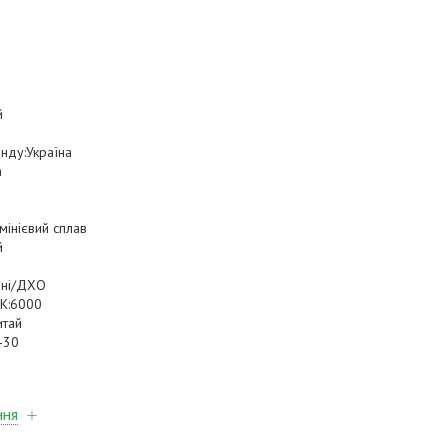
й
енду:Україна
а
мінієвий сплав
й
нні/ДХО
 К:6000
итай
-30
ння