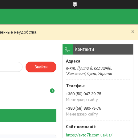
менные неудобства.
Контакти
Знайти
п-кт. Лушпи 8, колишній.
"Хамелеон", Суми, Україна
+380 (50) 047-29-75
Менеджер сайту
+380 (68) 880-73-76
Менеджер сайту
https://avto7k.com.ua/ua/