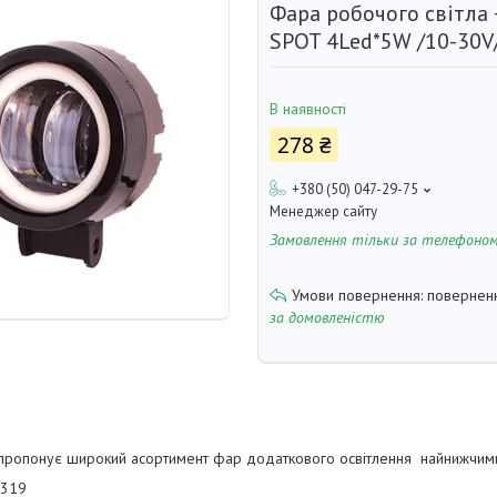
Фара робочого світла
SPOT 4Led*5W /10-30
В наявності
278 ₴
+380 (50) 047-29-75
Менеджер сайту
Замовлення тільки за телефоно
поверненн
за домовленістю
ропонує широкий асортимент фар додаткового освітлення найнижчими ц
1319