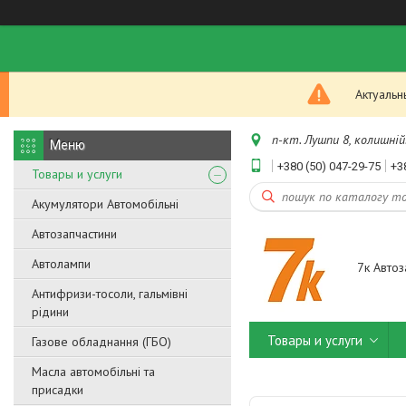
Актуальн
п-кт. Лушпи 8, колишній.
+380 (50) 047-29-75
+3
Товары и услуги
Акумулятори Автомобільні
Автозапчастини
Автолампи
7к Автоз
Антифризи-тосоли, гальмівні
рідини
Товары и услуги
Газове обладнання (ГБО)
Масла автомобільні та
присадки