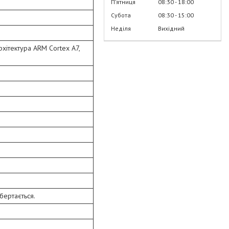
Пʼятниця
08:30
18:00
Субота
08:30
15:00
Неділя
Вихідний
рхітектура ARM Сortex A7,
обертається.