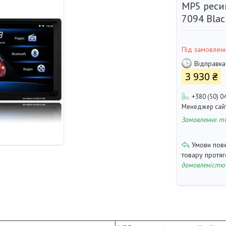
MP5 реси
7094 Blac
Під замовлен
Відправка
3 930 ₴
+380 (50) 0
Менеджер сай
Замовлення т
товару протя
домовленістю