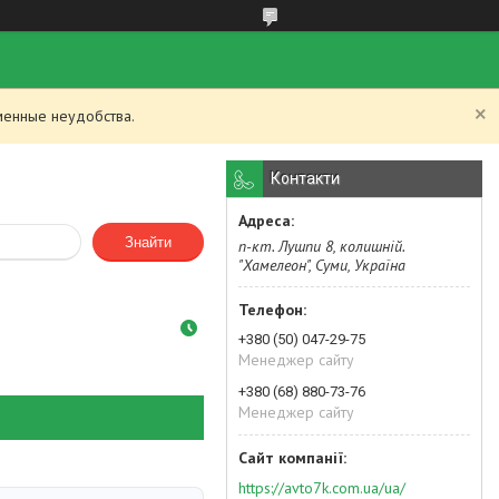
менные неудобства.
Контакти
Знайти
п-кт. Лушпи 8, колишній.
"Хамелеон", Суми, Україна
+380 (50) 047-29-75
Менеджер сайту
+380 (68) 880-73-76
Менеджер сайту
https://avto7k.com.ua/ua/