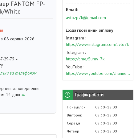
вер FANTOM FP-
k/White
avtozp7k@gmail.com
ня
Instagram
 з 08 серпня 2026
https://www.instagram.com/avto7k
Telegram
https://t.me/Sumy_7k
47-29-75
ту
YouTube
ільки за телефоном
https://www.youtube.com/channel/UC574nvqqf5H_LzT4Va_GpQg?view_as=subscriber
повернення
гом 14 днів
за
Графік роботи
Понеділок
08:30
18:00
Вівторок
08:30
18:00
Середа
08:30
18:00
Четвер
08:30
18:00