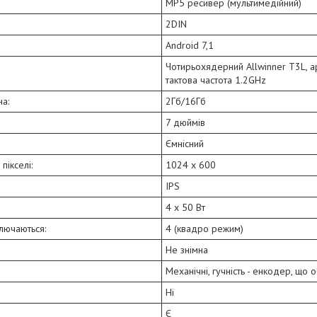
MP5 ресивер (мультимедійний)
2DIN
Android 7,1
Чотирьохядерний Allwinner T3L, а
тактова частота 1.2GHz
на:
2Гб/16Гб
7 дюймів
Ємнісний
пікселі:
1024 х 600
IPS
4 х 50 Вт
ключаються:
4 (квадро режим)
Не знімна
Механічні, гучність - енкодер, що 
Ні
Є