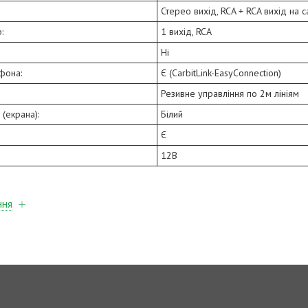
Стерео вихід, RCA + RCA вихід на
:
1 вихід, RCA
Ні
фона:
Є (CarbitLink-EasyConnection)
Резивне управління по 2м лініям
 (екрана):
Білий
Є
12В
ння