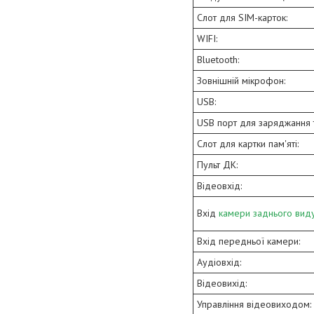
Слот для SIM-карток:
WIFI:
Bluetooth:
Зовнішній мікрофон:
USB:
USB порт для заряджання 
Слот для картки пам'яті:
Пульт ДК:
Відеовхід:
Вхід
камери заднього вид
Вхід передньої камери:
Аудіовхід:
Відеовихід:
Управління відеовиходом: