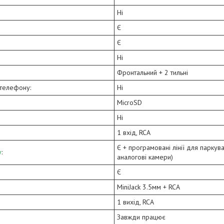
Ні
Є
Є
Ні
Фронтальний + 2 тильні
телефону:
Ні
MicroSD
Ні
1 вхід, RCA
Є + програмовані лінії для паркува
у
:
аналогові камери)
Є
MiniJack 3.5мм + RCA
1 вихід, RCA
Завжди працює