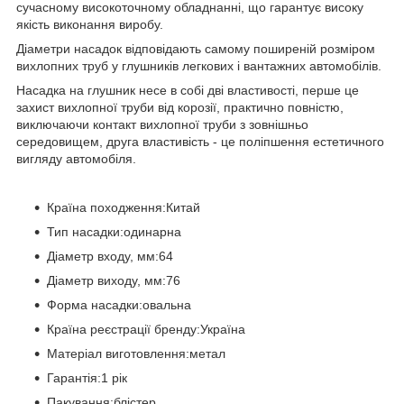
сучасному високоточному обладнанні, що гарантує високу
якість виконання виробу.
Діаметри насадок відповідають самому поширеній розміром
вихлопних труб у глушників легкових і вантажних автомобілів.
Насадка на глушник несе в собі дві властивості, перше це
захист вихлопної труби від корозії, практично повністю,
виключаючи контакт вихлопної труби з зовнішньо
середовищем, друга властивість - це поліпшення естетичного
вигляду автомобіля.
Країна походження:Китай
Тип насадки:одинарна
Діаметр входу, мм:64
Діаметр виходу, мм:76
Форма насадки:овальна
Країна реєстрації бренду:Україна
Матеріал виготовлення:метал
Гарантія:1 рік
Пакування:блістер