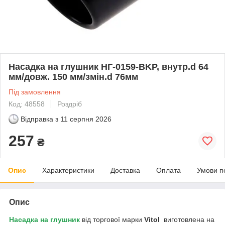
Насадка на глушник НГ-0159-BKP, внутр.d 64
мм/довж. 150 мм/змін.d 76мм
Під замовлення
Код: 48558
Роздріб
Відправка з
11 серпня 2026
257
₴
Опис
Характеристики
Доставка
Оплата
Умови п
Опис
Насадка на глушник
від торгової марки
Vitol
виготовлена на