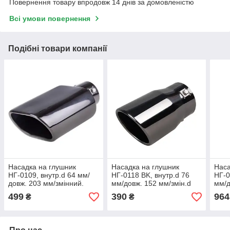
Повернення товару впродовж 14 днів за домовленістю
Всі умови повернення
Подібні товари компанії
Насадка на глушник
Насадка на глушник
Наса
НГ-0109, внутр.d 64 мм/
НГ-0118 BK, внутр.d 76
НГ-0
довж. 203 мм/змінний.
мм/довж. 152 мм/змін.d
мм/д
135*76мм
89мм
89 
499
390
964
₴
₴