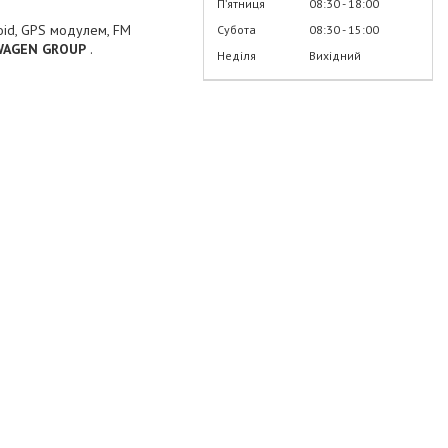
Пʼятниця
08:30
18:00
oid, GPS модулем, FM
Субота
08:30
15:00
WAGEN GROUP
.
Неділя
Вихідний