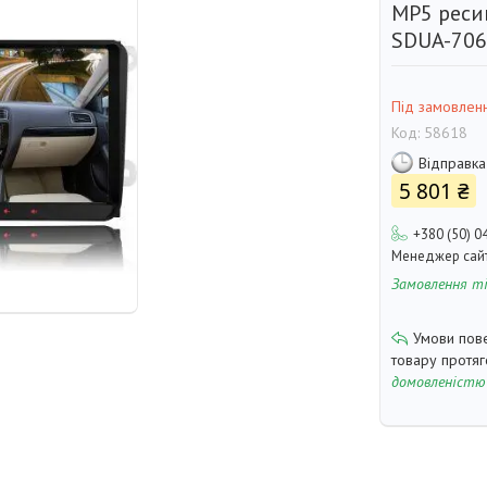
MP5 реси
SDUA-7060
Під замовлен
Код:
58618
Відправка
5 801 ₴
+380 (50) 0
Менеджер сай
Замовлення т
товару протя
домовленістю