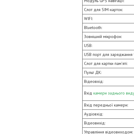
Модуль GPS навігації:
Слот для SIM-карток:
WIFI:
Bluetooth:
Зовнішній мікрофон:
USB:
USB порт для заряджання 
Слот для картки пам'яті:
Пульт ДК:
Відеовхід:
Вхід
камери заднього вид
Вхід передньої камери:
Аудіовхід:
Відеовихід:
Управління відеовиходом: