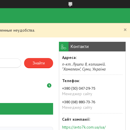
менные неудобства.
Контакти
Знайти
п-кт. Лушпи 8, колишній.
"Хамелеон", Суми, Україна
+380 (50) 047-29-75
Менеджер сайту
+380 (68) 880-73-76
Менеджер сайту
https://avto7k.com.ua/ua/