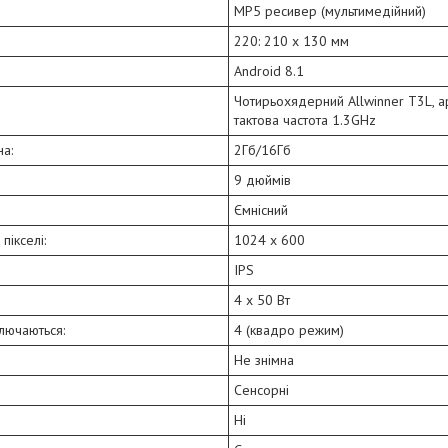
MP5 ресивер (мультимедійний)
220: 210 x 130 мм
Android 8.1
Чотирьохядерний Allwinner T3L, а
тактова частота 1.3GHz
на:
2Гб/16Гб
9 дюймів
Ємнісний
пікселі:
1024 х 600
IPS
4 х 50 Вт
ключаються:
4 (квадро режим)
Не знімна
Сенсорні
Ні