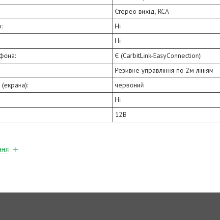
Стерео вихід, RCA
:
Ні
Ні
фона:
Є (CarbitLink-EasyConnection)
Резивне управління по 2м лініям
 (екрана):
червоний
Ні
12В
ння