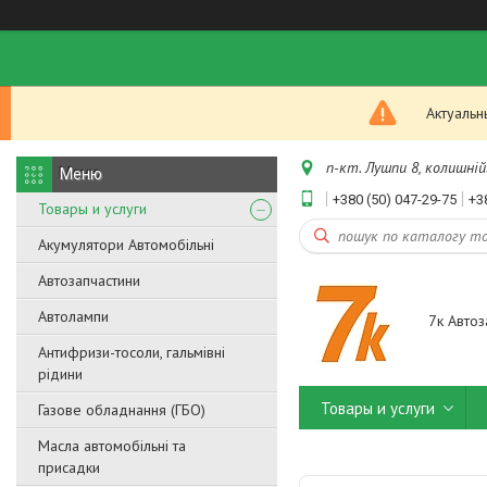
Актуальн
п-кт. Лушпи 8, колишній.
+380 (50) 047-29-75
+3
Товары и услуги
Акумулятори Автомобільні
Автозапчастини
Автолампи
7к Автоз
Антифризи-тосоли, гальмівні
рідини
Товары и услуги
Газове обладнання (ГБО)
Масла автомобільні та
присадки