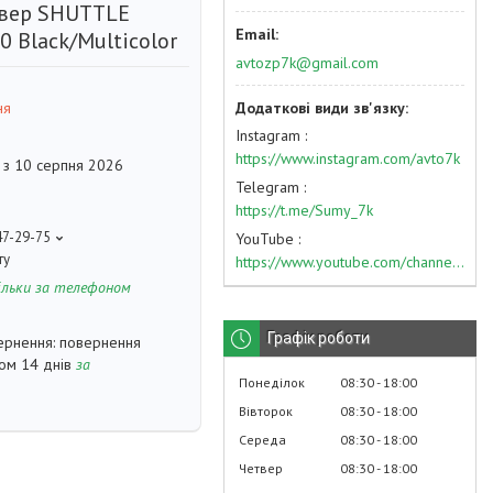
вер SHUTTLE
 Black/Multicolor
avtozp7k@gmail.com
ня
Instagram
https://www.instagram.com/avto7k
 з 10 серпня 2026
Telegram
https://t.me/Sumy_7k
47-29-75
YouTube
ту
https://www.youtube.com/channel/UC574nvqqf5H_LzT4Va_GpQg?view_as=subscriber
ільки за телефоном
Графік роботи
повернення
гом 14 днів
за
Понеділок
08:30
18:00
Вівторок
08:30
18:00
Середа
08:30
18:00
Четвер
08:30
18:00