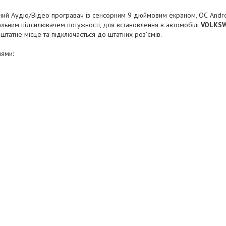
ний Аудіо/Відео програвач із сенсорним 9 дюймовим екраном, ОС Andr
льним підсилювачем потужності, для встановлення в автомобілі
VOLKS
 штатне місце та підключається до штатних роз'ємів.
лями: