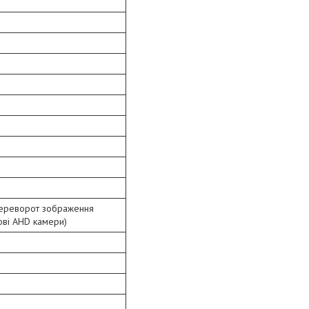
переворот зображення
ові AHD камери)