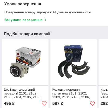
Умови повернення
Повернення товару впродовж 14 днів за домовленістю
Всі умови повернення
Подібні товари компанії
Циліндр гальмівний
Колодка передня
Куль
передній 2101, 2102,
гальмівна 2101, 2102,
(вер
2103, 2104, 2105, 2106,
2103, 2104, 2105, 2106,
2104
2107 HORT HBC 53006
2107 HORT комплект
495
587
282
₴
₴
внутрішній лівий
HBP10001