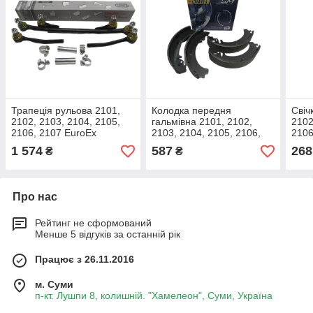
Трапеція рульова 2101,
Колодка передня
Свіч
2102, 2103, 2104, 2105,
гальмівна 2101, 2102,
2102
2106, 2107 EuroEx
2103, 2104, 2105, 2106,
2106
комплект (тяги,
2107 HORT комплект
(ком
1 574
587
268
₴
₴
наконечники)
HBP10001
зап
Про нас
Рейтинг не сформований
Менше 5 відгуків за останній рік
Працює з 26.11.2016
м. Суми
п-кт. Лушпи 8, колишній. "Хамелеон", Суми, Україна