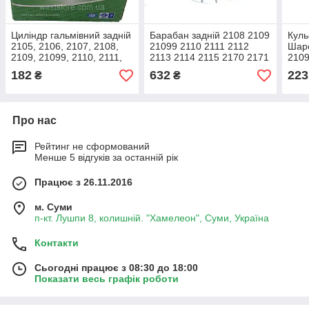
Циліндр гальмівний задній
Барабан задній 2108 2109
Куль
2105, 2106, 2107, 2108,
21099 2110 2111 2112
Шар
2109, 21099, 2110, 2111,
2113 2114 2115 2170 2171
2109
2112, 2113, 2114, 2115
2172 Харків
2113
182
632
223
₴
₴
SHIN KUM
Profi
Про нас
Рейтинг не сформований
Менше 5 відгуків за останній рік
Працює з 26.11.2016
м. Суми
п-кт. Лушпи 8, колишній. "Хамелеон", Суми, Україна
Контакти
Сьогодні працює з 08:30 до 18:00
Показати весь графік роботи