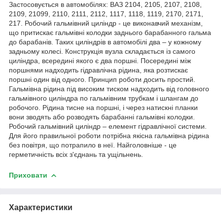
Застосовується в автомобілях: ВАЗ 2104, 2105, 2107, 2108,
2109, 21099, 2110, 2111, 2112, 1117, 1118, 1119, 2170, 2171,
217. Робочий гальмівний циліндр - це виконавчий механізм,
що притискає гальмівні колодки заднього барабанного гальма
до барабанів. Таких циліндрів в автомобілі два – у кожному
задньому колесі. Конструкція вузла складається із самого
циліндра, всередині якого є два поршні. Посередині між
поршнями надходить гідравлічна рідина, яка розтискає
поршні один від одного. Принцип роботи досить простий.
Гальмівна рідина під високим тиском надходить від головного
гальмівного циліндра по гальмівним трубкам і шлангам до
робочого. Рідина тисне на поршні, і через натискні планки
вони зводять або розводять барабанні гальмівні колодки.
Робочий гальмівний циліндр – елемент гідравлічної системи.
Для його правильної роботи потрібна якісна гальмівна рідина
без повітря, що потрапило в неї. Найголовніше - це
герметичність всіх з'єднань та ущільнень.
Приховати
Характеристики