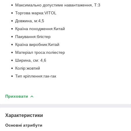
Максимально допустиме навантаження, Т:3
Торгова марка:VITOL
Довжина, м:4,5
Країна походження:Китай
Пакування:блістер
Країна виробник:Китай
Матеріал троса:поліестер
Ширина, см: 4,6
Колір:жовтий
Тип кріплення:гак-гак
Приховати
Характеристики
Основні атрибути