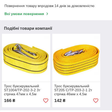
Повернення товару впродовж 14 днів за домовленістю
Всі умови повернення
Подібні товари компанії
Трос буксирувальний
Трос буксирувальний
ST1004/ТР-202-3-2 3т
ST205 C/ТР-203-2-1 2т
стрічка 47мм х 4,5м
стрічка 46мм х 4,5м
жовтий/карабін/блістер
жовтий/гак/блістер
166
142
₴
₴
(ТР-202-3-2)
(ТР-203-2-1)