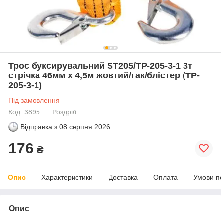
Трос буксирувальний ST205/TP-205-3-1 3т
стрічка 46мм х 4,5м жовтий/гак/блістер (TP-
205-3-1)
Під замовлення
Код: 3895
Роздріб
Відправка з
08 серпня 2026
176
₴
Опис
Характеристики
Доставка
Оплата
Умови п
Опис