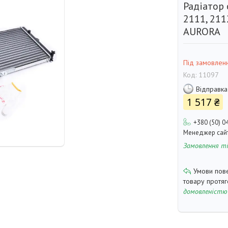
Радіатор
2111, 21
AURORA
Під замовлен
Код:
11097
Відправка
1 517 ₴
+380 (50) 0
Менеджер сай
Замовлення т
товару протя
домовленістю