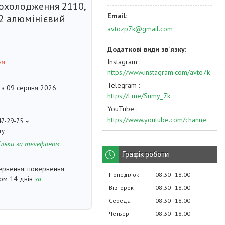
 охолодження 2110,
12 алюмінієвий
avtozp7k@gmail.com
Instagram
ня
https://www.instagram.com/avto7k
Telegram
 з 09 серпня 2026
https://t.me/Sumy_7k
YouTube
https://www.youtube.com/channel/UC574nvqqf5H_LzT4Va_GpQg?view_as=subscriber
47-29-75
ту
ільки за телефоном
Графік роботи
повернення
Понеділок
08:30
18:00
гом 14 днів
за
Вівторок
08:30
18:00
Середа
08:30
18:00
Четвер
08:30
18:00