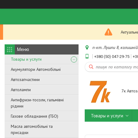
Актуальн
п-кт. Лушпи 8, колишній.
+380 (50) 047-29-75
+3
Товары и услуги
Акумулятори Автомобільні
Автозапчастини
Автолампи
7к Автоз
Антифризи-тосоли, гальмівні
рідини
Товары и услуги
Газове обладнання (ГБО)
Масла автомобільні та
присадки