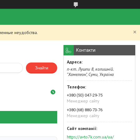
менные неудобства.
Контакти
Знайти
п-кт. Лушпи 8, колишній.
"Хамелеон", Суми, Україна
+380 (50) 047-29-75
Менеджер сайту
+380 (68) 880-73-76
Менеджер сайту
https://avto7k.com.ua/ua/