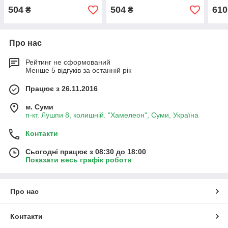
2107, 2121 Нива AURORA
2108, 21099, Таврія, 1102
2109
504
504
610
₴
₴
для карбюраторного
карб
двигуна
Про нас
Рейтинг не сформований
Менше 5 відгуків за останній рік
Працює з 26.11.2016
м. Суми
п-кт. Лушпи 8, колишній. "Хамелеон", Суми, Україна
Контакти
Сьогодні працює з 08:30 до 18:00
Показати весь графік роботи
Про нас
Контакти