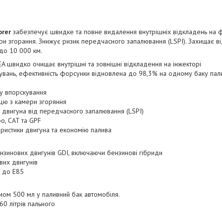
orer
забезпечує швидке та повне видалення внутрішніх відкладень на ф
и згорання. Знижує ризик передчасного запалювання (LSPI). Захищає ві
 до 10 000 км.
A швидко очищає внутрішні та зовнішні відкладення на інжекторі
увань, ефективність форсунки відновлена до 98,3% на одному баку па
у впорскування
цю з камери згоряння
двигуна від передчасного запалювання (LSPI)
bo, CAT та GPF
ристики двигуна та економію палива
нзинових двигунів GDI, включаючи бензинові гібриди
вих двигунів
у до E85
ом 500 мл у паливний бак автомобіля.
0 літрів пального