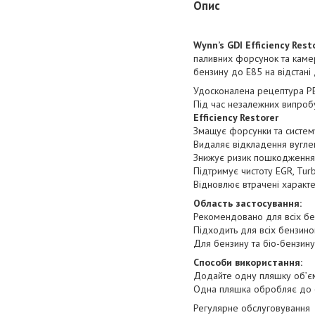
Опис
Wynn’s GDI Efficiency Rest
паливних форсунок та камер
бензину до E85 на відстані
Удосконалена рецептура PE
Під час незалежних випроб
Efficiency Restorer
Змащує форсунки та систем
Видаляє відкладення вугле
Знижує ризик пошкодження 
Підтримує чистоту EGR, Tur
Відновлює втрачені характе
Область застосування:
Рекомендовано для всіх бе
Підходить для всіх бензино
Для бензину та біо-бензин
Способи використання:
Додайте одну пляшку об’єм
Одна пляшка обробляє до 6
Регулярне обслуговування