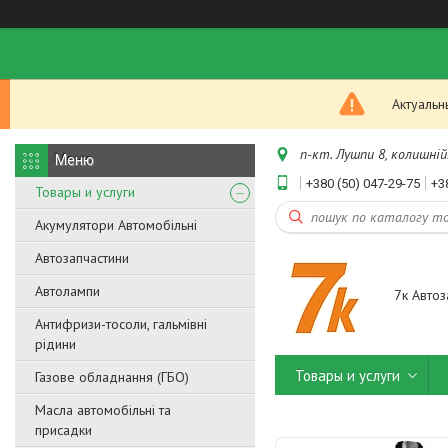
Актуальн
п-кт. Лушпи 8, колишній.
+380 (50) 047-29-75
+3
Товары и услуги
Акумулятори Автомобільні
Автозапчастини
Автолампи
7к Автоз
Антифризи-тосоли, гальмівні
рідини
Товары и услуги
Газове обладнання (ГБО)
Масла автомобільні та
присадки