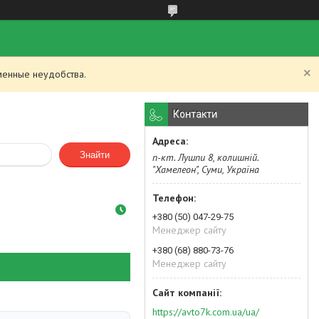
менные неудобства.
Контакти
Знайти
п-кт. Лушпи 8, колишній.
"Хамелеон", Суми, Україна
+380 (50) 047-29-75
Менеджер сайту
+380 (68) 880-73-76
Менеджер сайту
https://avto7k.com.ua/ua/