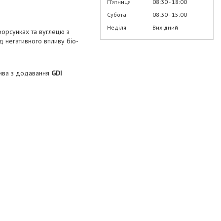
Пʼятниця
08:30
18:00
Субота
08:30
15:00
Неділя
Вихідний
орсунках та вуглецю з
д негативного впливу біо-
лива з додавання
GDI