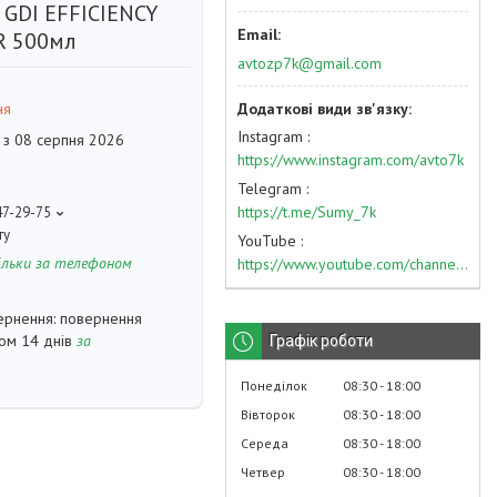
 GDI EFFICIENCY
R 500мл
avtozp7k@gmail.com
ня
Instagram
 з 08 серпня 2026
https://www.instagram.com/avto7k
Telegram
https://t.me/Sumy_7k
47-29-75
ту
YouTube
ільки за телефоном
https://www.youtube.com/channel/UC574nvqqf5H_LzT4Va_GpQg?view_as=subscriber
повернення
гом 14 днів
за
Графік роботи
Понеділок
08:30
18:00
Вівторок
08:30
18:00
Середа
08:30
18:00
Четвер
08:30
18:00