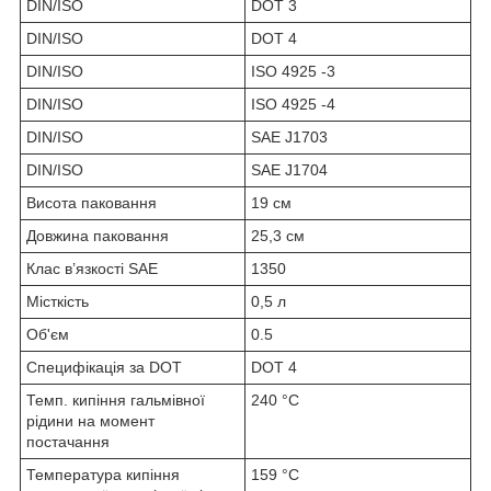
DIN/ISO
DOT 3
DIN/ISO
DOT 4
DIN/ISO
ISO 4925 -3
DIN/ISO
ISO 4925 -4
DIN/ISO
SAE J1703
DIN/ISO
SAE J1704
Висота паковання
19 см
Довжина паковання
25,3 см
Клас в’язкості SAE
1350
Місткість
0,5 л
Об'єм
0.5
Специфікація за DOT
DOT 4
Темп. кипіння гальмівної
240 °C
рідини на момент
постачання
Температура кипіння
159 °C